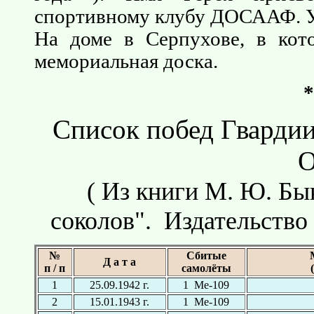
спортивному клубу ДОСААФ. Ул
На доме в Серпухове, в кот
мемориальная доска.
Список побед Гвардии
О
( Из книги М. Ю. Бы
соколов". Издательство
№
Сбитые
Д а т а
п / п
самолёты
1
25.09.1942 г.
1 Ме-109
2
15.01.1943 г.
1 Ме-109