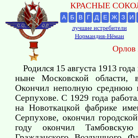
КРАСНЫЕ СОКОЛ
А
Б
В
Г
Д
Е
Ж
З
И
лучшие истребители
Нормандия-Нёман
Орлов 
Родился 15 августа 1913 года
ныне Московской области, в
Окончил неполную среднюю 
Серпухове. С 1929 года работ
на Новоткацкой фабрике име
Серпухове, окончил городской
году окончил Тамбовскую
Гражданского Воздушного Ф