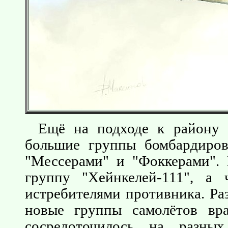
Ещё на подходе к району 
большие группы бомбардиров
"Мессерами" и "Фоккерами". 
группу "Хейнкелей-111", а
истребителями противника. Ра
новые группы самолётов вра
сосредоточилось на разны