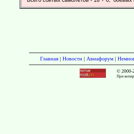
Всего сбитых самолётов - 18 + 0; боевых 
Главная
|
Новости
|
Авиафорум
|
Немног
© 2000-
При копир