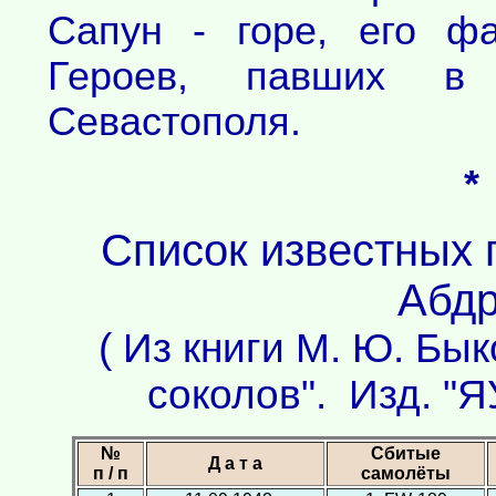
Сапун - горе, его ф
Героев, павших в
Севастополя.
*
Список известных 
Абдр
( Из книги М. Ю. Бы
соколов". Изд. "Я
№
Сбитые
Д а т а
п / п
самолёты