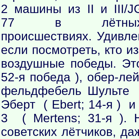
2 машины из II и III/J
77 в лётны
происшествиях. Удивлен
если посмотреть, кто и
воздушные победы. Это
52-я победа ), обер-лей
фельдфебель Шульте (
Эберт ( Ebert; 14-я ) и
3 ( Mertens; 31-я ).
советских лётчиков, да