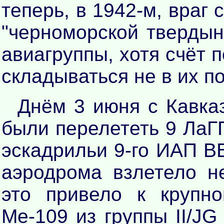
теперь, в 1942-м, враг
"черноморской твердыни
авиагруппы, хотя счёт
складываться не в их по
Днём 3 июня с Кавка
были перелететь 9 ЛаГГ
эскадрильи 9-го ИАП В
аэродрома взлетело не
это привело к крупн
Ме-109 из группы II/J