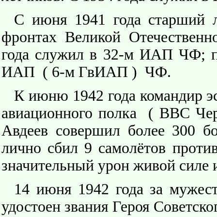
С июня 1941 года старший л
фронтах Великой Отечественн
года служил в 32-м ИАП ЧФ; по
ИАП ( 6-м ГвИАП ) ЧФ.
К июню 1942 года командир эс
авиационного полка ( ВВС Чер
Авдеев совершил более 300 б
лично сбил 9 самолётов прот
значительный урон живой силе и
14 июня 1942 года за мужест
удостоен звания Героя Советско