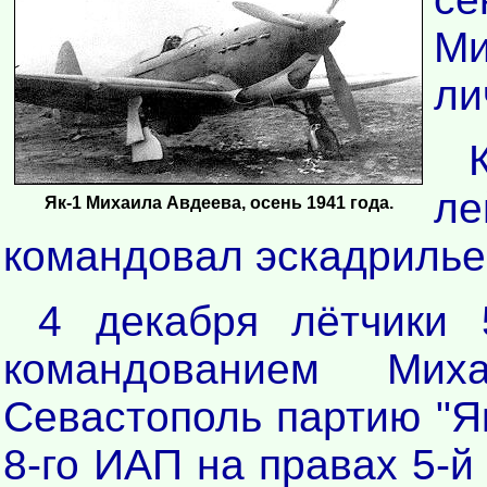
М
ли
л
Як-1 Михаила Авдеева, осень 1941 года.
командовал эскадрилье
4 декабря лётчики 
командованием Мих
Севастополь партию "Як
8-го ИАП на правах 5-й