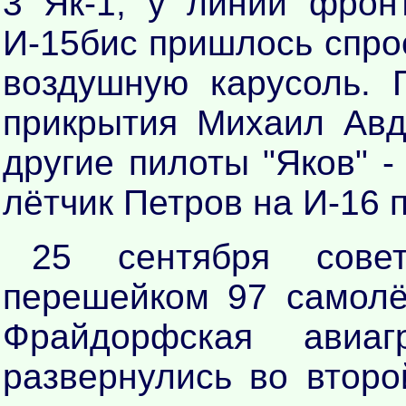
3 Як-1, у линии фрон
И-15бис пришлось спрос
воздушную карусоль. 
прикрытия Михаил Авд
другие пилоты "Яков" -
лётчик Петров на И-16 
25 сентября сове
перешейком 97 самолё
Фрайдорфская авиа
развернулись во второ