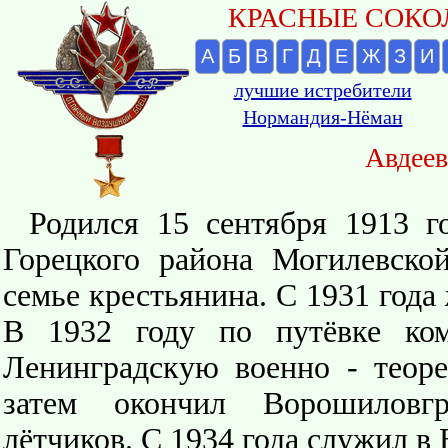
КРАСНЫЕ СОКОЛ
А
Б
В
Г
Д
Е
Ж
З
И
лучшие истребители
Нормандия-Нёман
Авдеев
Родился 15 сентября 1913 г
Горецкого района Могилевско
семье крестьянина. С 1931 года
В 1932 году по путёвке ко
Ленинградскую военно - теор
затем окончил Ворошиловг
лётчиков. С 1934 года служил в