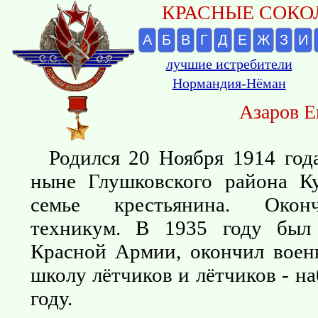
КРАСНЫЕ СОКОЛ
А
Б
В
Г
Д
Е
Ж
З
И
лучшие истребители
Нормандия-Нёман
Азаров Е
Родился 20 Ноября 1914 год
ныне Глушковского района Ку
семье крестьянина. Окон
техникум. В 1935 году был
Красной Армии, окончил вое
школу лётчиков и лётчиков - н
году.