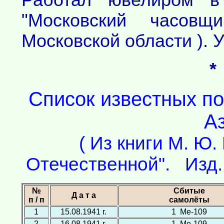
Работал ювелиром в
"Московский часов
Московской области ). 
*
Список известных по
А
( Из книги М. Ю
Отечественной". Изд. 
№
Сбитые
Д а т а
п / п
самолёты
1
15.08.1941 г.
1 Ме-109
2
16.08.1941 г.
1 Ме-109