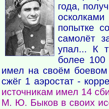
года, полу
осколками
попытке с
самолёт з
упал... К
более 100
имел на своём боевом 
сжёг 1 аэростат - кор
источникам имел 14 сби
М. Ю. Быков в своих и