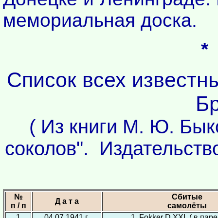
мемориальная доска.
*
Список всех известны
Бр
( Из книги М. Ю. Бы
соколов". Издательств
№
Сбитые
Д а т а
п / п
самолёты
1
04.07.1941 г.
1 Fokker D.XXI ( в паре -