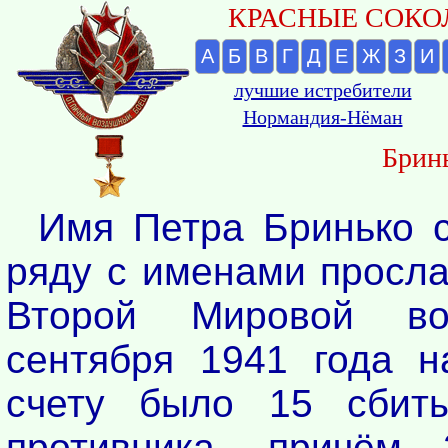
КРАСНЫЕ СОКОЛ
А
Б
В
Г
Д
Е
Ж
З
И
лучшие истребители
Нормандия-Нёман
Брин
Имя Петра Бринько 
ряду с именами просл
Второй Мировой в
сентября 1941 года н
счету было 15 сбит
противника, причём