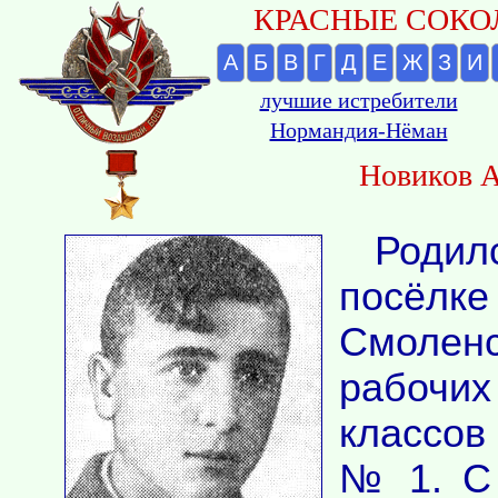
КРАСНЫЕ СОКОЛ
А
Б
В
Г
Д
Е
Ж
З
И
лучшие истребители
Нормандия-Нёман
Новиков А
Родил
посёл
Смолен
рабочих
классов
№ 1. С 