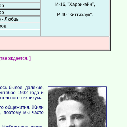
И-16, "Харрикейн",
ор
ор
Р-40 "Киттихаук".
е - Любцы
род
тверждается. ]
ось былое: далёкие,
ентябре 1932 года и
ительного техникума.
ого общежития. Жили
, поэтому мы часто