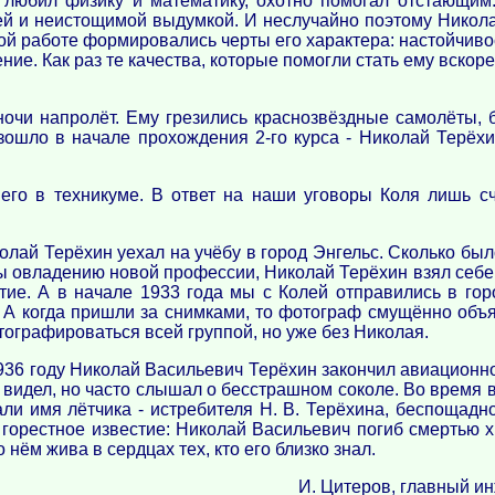
 любил физику и математику, охотно помогал отстающим.
й и неистощимой выдумкой. И неслучайно поэтому Никол
ой работе формировались черты его характера: настойчиво
ие. Как раз те качества, которые помогли стать ему вскор
ночи напролёт. Ему грезились краснозвёздные самолёты, 
изошло в начале прохождения 2-го курса - Николай Терё
 его в техникуме. В ответ на наши уговоры Коля лишь с
олай Терёхин уехал на учёбу в город Энгельс. Сколько было
ы овладению новой профессии, Николай Терёхин взял себе
ие. А в начале 1933 года мы с Колей отправились в го
 А когда пришли за снимками, то фотограф смущённо об
ографироваться всей группой, но уже без Николая.
936 году Николай Васильевич Терёхин закончил авиационно
е видел, но часто слышал о бесстрашном соколе. Во время
ли имя лётчика - истребителя Н. В. Терёхина, беспощадн
горестное известие: Николай Васильевич погиб смертью 
 нём жива в сердцах тех, кто его близко знал.
И. Цитеров, главный ин