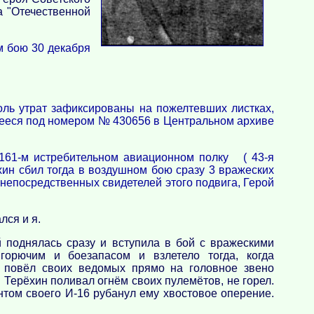
а "Отечественной
м бою 30 декабря
оль утрат зафиксированы на пожелтевших листках,
ящееся под номером № 430656 в Центральном архиве
 161-м истребительном авиационном полку ( 43-я
хин сбил тогда в воздушном бою сразу 3 вражеских
 непосредственных свидетелей этого подвига, Герой
лся и я.
 поднялась сразу и вступила в бой с вражескими
горючим и боезапасом и взлетело тогда, когда
 повёл своих ведомых прямо на головное звено
 Терёхин поливал огнём своих пулемётов, не горел.
интом своего И-16 рубанул ему хвостовое оперение.