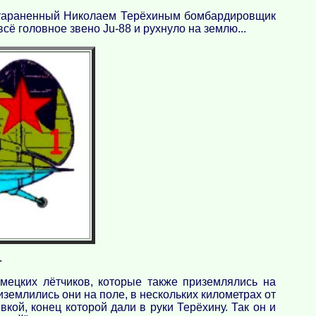
Протараненный Николаем Терёхиным бомбардировщик
сё головное звено Ju-88 и рухнуло на землю...
.
мецких лётчиков, которые также приземлялись на
землились они на поле, в нескольких километрах от
кой, конец которой дали в руки Терёхину. Так он и