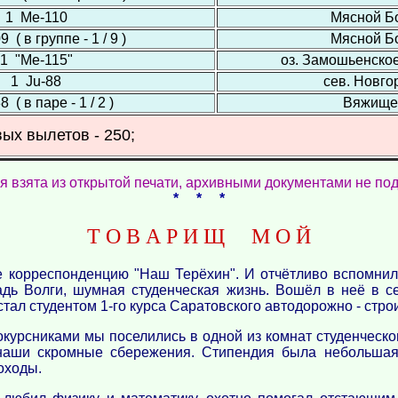
1 Ме-110
Мясной Б
 ( в группе - 1 / 9 )
Мясной Б
1 "Ме-115"
оз. Замошьенско
1 Ju-88
сев. Новго
8 ( в паре - 1 / 2 )
Вяжище
вых вылетов - 250;
я взята из открытой печати, архивными документами не под
* * *
Т О В А Р И Щ М О Й
е корреспонденцию "Наш Терёхин". И отчётливо вспомнил
дь Волги, шумная студенческая жизнь. Вошёл в неё в с
тал студентом 1-го курса Саратовского автодорожно - стро
окурсниками мы поселились в одной из комнат студенческ
 наши скромные сбережения. Стипендия была небольшая
оходы.