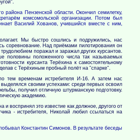
угой".
о района Пензенской области. Окончил семилетку,
кретарём комсомольской организации. Потом был
инает Василий Хованов, учившийся вместе с ним,
полагает. Мы быстро сошлись и подружились, нас
сь соревнование. Над приёмами пилотирования он
им трудолюбием поражал и заражал других курсантов.
ше половины положенного числа так называемых
готовности курсанта Терёхина к самостоятельному
делав с Терёхиным пробный полёт на "спарке".
о тем временам истребителя И-16. А затем нас
м выделялся своими успехами: среди первых освоил
рельбы, получил отличную штурманскую подготовку.
итическую академию.
а и воспринял это известие как должное, другого от
чика - истребителя, Николай любил ссылаться на
у побывал Константин Симонов. В результате беседы