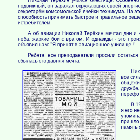
Николай Терёхин учился блестяще. Особенно
подвижный, он заражал окружающих своёй энергие
секретарём комсомольской ячейки техникума. На эт
способность принимать быстрое и правильное решен
истребителем.
А об авиации Николай Терёхин мечтал дни и 
неба, жаркие бои с врагом. И однажды - это про
объявил нам: "Я принят в авиационное училище !"
Ребята, все преподаватели просили остаться
сбылась его давняя мечта.
Ник
все сил
общежит
дружбе.
перефот
В 1
я его н
упомина
пришло 
память о