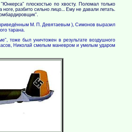
"Юнкерса" плоскостью по хвосту. Поломал только
ноге, разбито сильно лицо... Ему не давали летать.
бомбардировщик".
, приведённым М. П. Девятаевым ), Симонов выразил
ого тарана.
е", тоже был уничтожен в результате воздушного
рипасов, Николай смелым маневром и умелым ударом