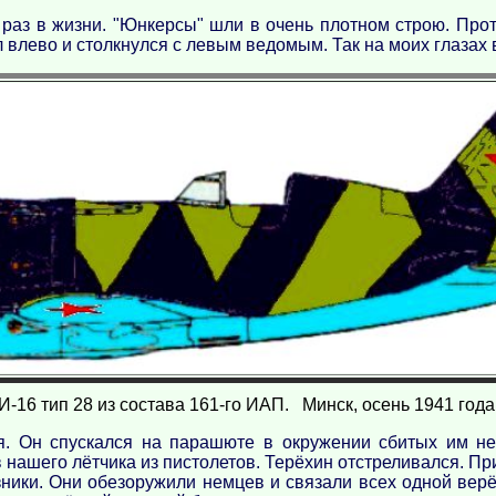
еть раз в жизни. "Юнкерсы" шли в очень плотном строю. 
 влево и столкнулся с левым ведомым. Так на моих глазах в
И-16 тип 28 из состава 161-го ИАП. Минск, осень 1941 года
я. Он спускался на парашюте в окружении сбитых им не
 нашего лётчика из пистолетов. Терёхин отстреливался. При
ики. Они обезоружили немцев и связали всех одной верёв