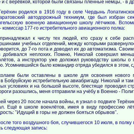
 и с верёвкой, которой были связаны пленные немцы, - в др
ерёхин родился в 1916 году в селе Чердынь Лопатинског
аратовский автодорожный техникум, где был избран се
нгельсскую военную авиационную школу лётчиков. Вспом
- комиссар 177-го истребительного авиационного полка:
 принадлежал к числу тех людей, кто сразу к себе рас
аршинами учебных отделений, между которыми развернуло
говорится, до 7-го пота и доводил их до автоматизма. Сво
в добивался неплохих. Помню, Николай совершил мень
олётов, а инструктор уже доложил руководству школы о 
. Усомнившийся было командир отряда убедился в этом, с
олаем были оставлены в школе для освоения нового п
в Бобруйскую истребительную авиабригаду. Николай и та
ых условиях и на большой высоте, блестяще проводил ст
роги разошлись, меня отправили на учёбу в Военно - Пол
ей через 20 после начала войны, я узнал о подвиге Терёхин
ал. Ещё в школе военлётов, имея в виду профессию лёт
рость: "Идущий в горы не должен бояться обрывов".
 после того воздушного боя, случившегося 10 июля, в полк
сь следующая запись: