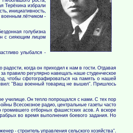
 Небольшого роста,
ая Терёхина избрали
сть, инициативность,
е военным лётчиком -
бездонная голубизна
хин с сияющим лицом
частливо улыбался -
 радости, когда он приходил к нам в гости. Отдавая
 за правило регулярно навещать наше студенческое
род, чтобы сфотографироваться на память о нашей
ъявил: "Ваш военный товарищ не вышел". Пришлось
е училище. Он тепло попрощался с нами. С тех пор
 войны Всесоюзное радио, центральные газеты часто
о громившего отборных фашистских асов. А вскоре
храбрых во время выполнения боевого задания. Но
женер - строитель управления сельского хозяйства".