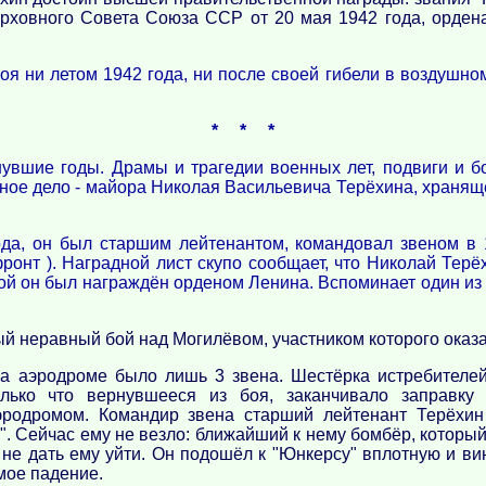
ерховного Совета Союза ССР от 20 мая 1942 года, орден
оя ни летом 1942 года, ни после своей гибели в воздушно
* * *
увшие годы. Драмы и трагедии военных лет, подвиги и б
чное дело - майора Николая Васильевича Терёхина, хран
ода, он был старшим лейтенантом, командовал звеном в
онт ). Наградной лист скупо сообщает, что Николай Терё
 бой он был награждён орденом Ленина. Вспоминает один из
й неравный бой над Могилёвом, участником которого оказа
на аэродроме было лишь 3 звена. Шестёрка истребителей
олько что вернувшееся из боя, заканчивало заправку 
родромом. Командир звена старший лейтенант Терёхин
 Сейчас ему не везло: ближайший к нему бомбёр, который
 не дать ему уйти. Он подошёл к "Юнкерсу" вплотную и в
ое падение.