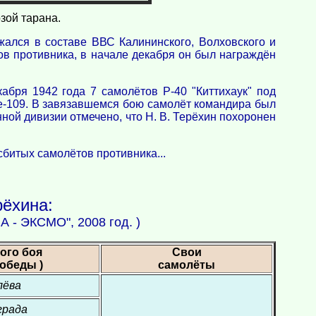
зой тарана.
жался в составе ВВС Калининского, Волховского и
ов противника, в начале декабря он был награждён
кабря 1942 года 7 самолётов Р-40 "Киттихаук" под
е-109. В завязавшемся бою самолёт командира был
нной дивизии отмечено, что Н. В. Терёхин похоронен
сбитых самолётов противника...
рёхина:
А - ЭКСМО", 2008 год. )
ого боя
Свои
обеды )
самолёты
лёва
града