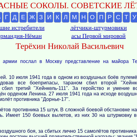
АСНЫЕ СОКОЛЫ. СОВЕТСКИЕ ЛЁТ
В
Г
Д
Е
Ж
З
И
К
Л
М
Н
О
П
Р
С
Т
У
шие истребители
лётчики-штурмовики
рмандия-Нёман
асы Первой мировой
Терёхин Николай Васильевич
 армии послал в Москву представление на майора Те
ней. 10 июля 1941 года в одном из воздушных боёв пулем
ходовав все боеприпасы, тараном сбил второй "Хейнк
бил третий "Хейнкель-111". За геройство и умение в
ён орденом Ленина. 27 июля 1941 года на исходе воздушн
олёт противника "Дорнье-17".
ётов противника 15 штук. В сложной боевой обстановке на
ь. Имеет 150 боевых вылетов, из них 30 на штурмовку в
оздушного боя, за сбитых лично 15 самолётов противника 
ёхин достоин высшей правительственной награды: звания "