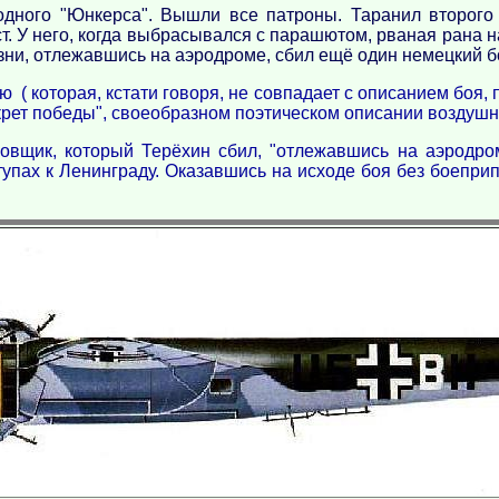
одного "Юнкерса". Вышли все патроны. Таранил второго 
т. У него, когда выбрасывался с парашютом, рваная рана на 
езни, отлежавшись на аэродроме, сбил ещё один немецкий 
ю ( которая, кстати говоря, не совпадает с описанием боя
рет победы", своеобразном поэтическом описании воздушн
щик, который Терёхин сбил, "отлежавшись на аэродром
тупах к Ленинграду. Оказавшись на исходе боя без боеп