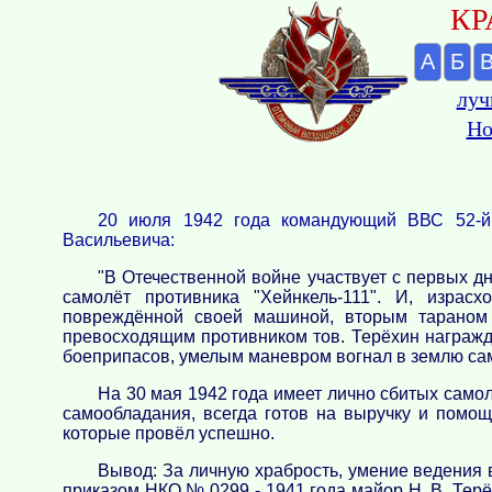
КР
А
Б
луч
Но
20 июля 1942 года командующий ВВС 52-й
Васильевича:
"В Отечественной войне участвует с первых д
самолёт противника "Хейнкель-111". И, израс
повреждённой своей машиной, вторым тараном с
превосходящим противником тов. Терёхин награжд
боеприпасов, умелым маневром вогнал в землю сам
На 30 мая 1942 года имеет лично сбитых самол
самообладания, всегда готов на выручку и помощ
которые провёл успешно.
Вывод: За личную храбрость, умение ведения в
приказом НКО № 0299 - 1941 года майор Н. В. Тер