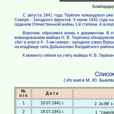
Бомбардиро
С августа 1941 года Терёхин командовал уже
Северо - Западного фронтов. К июню 1942 года на
орденом Отечественной войны 1-й степени. А вскоре
Впрочем, обратимся вновь к документам. В от
командованием майора Н. В. Терёхина обнаружили
сбит и упал в 4 - 5 км северо - западнее озера Ве
на кладбище села Добывалово Валдайского района
К моменту гибели на счету майора Н. В. Терёх
Список
( Из книги М. Ю. Быков
№
Д а т а
п / п
1
10.07.1941 г.
2 Ju-88 (
2
18.07.1941 г.
1 "самолё