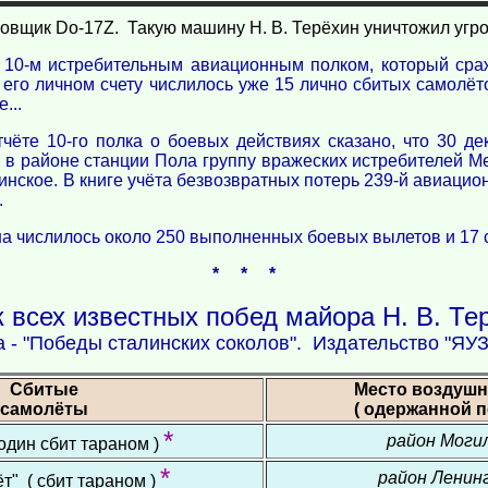
вщик Do-17Z. Такую машину Н. В. Терёхин уничтожил угро
 10-м истребительным авиационным полком, который сра
 его личном счету числилось уже 15 лично сбитых самолёт
...
чёте 10-го полка о боевых действиях сказано, что 30 де
 в районе станции Пола группу вражеских истребителей М
ршинское. В книге учёта безвозвратных потерь 239-й авиацио
.
ина числилось около 250 выполненных боевых вылетов и 17 
* * *
 всех известных побед майора Н. В. Те
а - "Победы сталинских соколов". Издательство "ЯУЗ
Сбитые
Место воздушн
самолёты
( одержанной п
*
район Моги
 один сбит тараном )
*
район Ленин
т" ( сбит тараном )