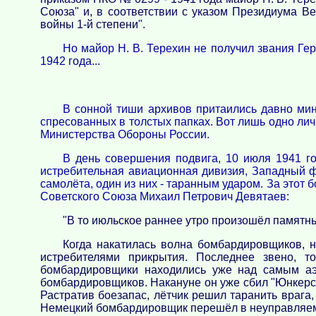
Союза" и, в соответствии с указом Президиума В
войны 1-й степени".
Но майор Н. В. Терехин не получил звания Гер
1942 года...
В сонной тиши архивов притаились давно мин
спресованных в толстых папках. Вот лишь одно ли
Министерства Обороны России.
В день совершения подвига, 10 июля 1941 г
истребительная авиационная дивизия, Западный фр
самолёта, один из них - таранным ударом. За этот
Советского Союза Михаил Петрович Девятаев:
"В то июльское раннее утро произошёл памятны
Когда накатилась волна бомбардировщиков, 
истребителями прикрытия. Последнее звено, т
бомбардировщики находились уже над самым аэ
бомбардировщиков. Накануне он уже сбил "Юнкерс".
Растратив боезапас, лётчик решил таранить врага,
Немецкий бомбардировщик перешёл в неуправляем