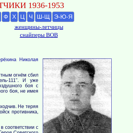
ЧИКИ 1936-1953
Ф
Х
Ц
Ч
Ш-Щ
Э-Ю-Я
женщины-летчицы
снайперы ВОВ
рёхина Николая
ётным огнём сбил
ель-111". И уже
оздушного боя с
ого боя, не имея
ходчив. Не теряя
ойск противника,
в соответствии с
Героя Советского