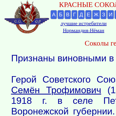
КРАСНЫЕ СОКОЛ
А
Б
В
Г
Д
Е
Ж
З
И
лучшие истребители
Нормандия-Нёман
Соколы ге
Признаны виновными в 
Герой Советского Со
Семён Трофимович
(1
1918 г. в селе Пет
Воронежской губернии