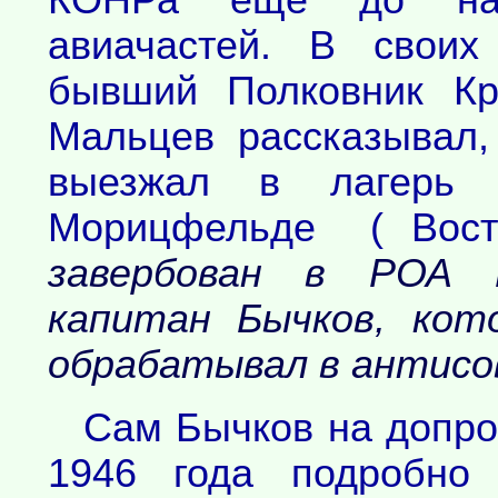
КОНРа ещё до нач
авиачастей. В своих
бывший Полковник Кр
Мальцев рассказывал,
выезжал в лагерь 
Морицфельде ( Вост
завербован в РОА 
капитан Бычков, кот
обрабатывал в антисо
Сам Бычков на допр
1946 года подробно 