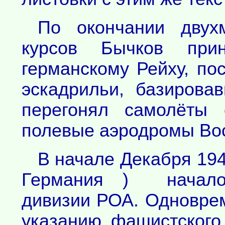
По окончании двухм
курсов Бычков при
германскому Рейху, по
эскадрильи, базирова
перегонял самолёты 
полевые аэродромы Вос
В начале Декабря 194
Германия ) начало
дивизии РОА. Одноврем
указанию фашистского