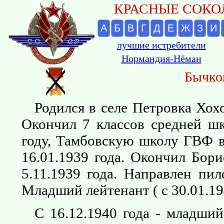
КРАСНЫЕ СОКОЛ
А
Б
В
Г
Д
Е
Ж
З
И
лучшие истребители
Нормандия-Нёман
Бычко
Родился в селе Петровка Хох
Окончил 7 классов средней ш
году, Тамбовскую школу ГВФ в
16.01.1939 года. Окончил Бор
5.11.1939 года. Направлен пи
Младший лейтенант ( с 30.01.19
С 16.12.1940 года - младши