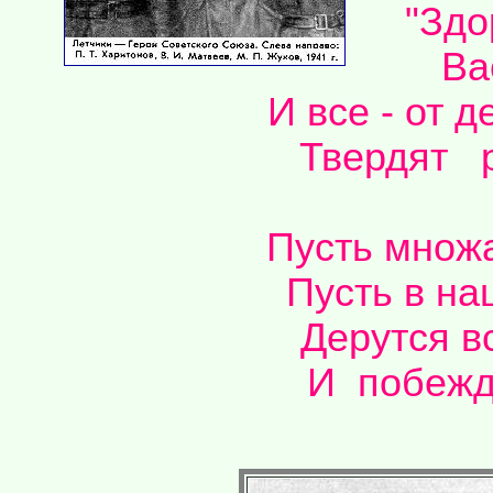
"Здо
Ва
И все - от д
Твердят 
Пусть множа
Пусть в на
Дерутся вс
И побежда