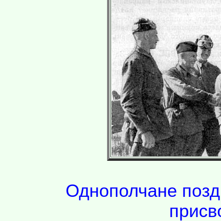
Однополчане позд
присв