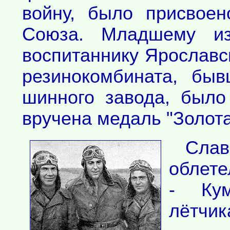
войну, было присвоен
Союза. Младшему из
воспитаннику Ярославс
резинокомбината, бы
шинного завода, было
вручена медаль "Золота
Слав
облете
- Ку
лётчик