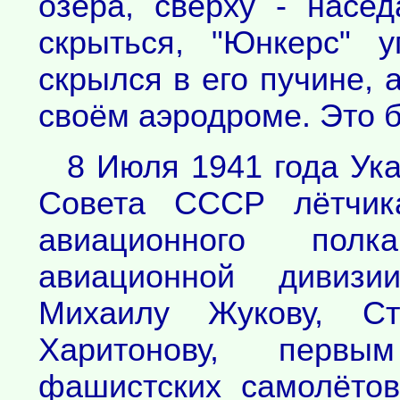
озера, сверху - насе
скрыться, "Юнкерс" 
скрылся в его пучине, 
своём аэродроме. Это б
8 Июля 1941 года Ук
Совета СССР лётчика
авиационного полк
авиационной дивизи
Михаилу Жукову, Ст
Харитонову, перв
фашистских самолёто