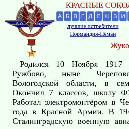
КРАСНЫЕ СОКОЛ
А
Б
В
Г
Д
Е
Ж
З
И
лучшие истребители
Нормандия-Нёман
Жуко
Родился 10 Ноября 1917 
Ружбово, ныне Черепове
Вологодской области, в сем
Окончил 7 классов, школу Ф
Работал электромонтёром в Ч
года в Красной Армии. В 19
Сталинградскую военную ави