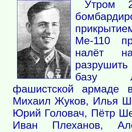
Утром 
бомбард
прикрытием
Ме-110 пр
налёт на
разрушить
базу Ле
фашистской армаде в
Михаил Жуков, Илья Ш
Юрий Головач, Пётр Ше
Иван Плеханов, Але