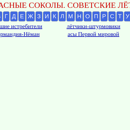
АСНЫЕ СОКОЛЫ. СОВЕТСКИЕ ЛЁТ
В
Г
Д
Е
Ж
З
И
К
Л
М
Н
О
П
Р
С
Т
У
шие истребители
лётчики-штурмовики
рмандия-Нёман
асы Первой мировой