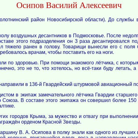
Осипов Василий Алексеевич
олотнинский район Новосибирской области). До службы 
колу воздушных десантников в Подмосковье. После недолг
оставе этого подразделения он 3 раза десантировался п
л тяжело ранен в голову. Товарищи вынесли его с поля
ебовалось врачам, чтобы поставить его на ноги.
тили по здоровью. При помощи знакомого лётчика, с которы
ечно, это не то, что хотелось, но всё-таки буду летать, а
 направили в 136-й Гвардейский штурмовой авиационный по
дистом в экипаж замечательного лётчика Гвардии старшего 
о Союза. В составе этого экипажа он совершил более 150
алтике.
угих городов Крыма, за мужество и отвагу при выполнени
аграждён орденом Красной Звезды.
таршину В. А. Осипова в полку знали как одного из лучши
кой колонне, двигавшейся вдоль леса в направлении нас