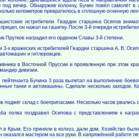
под вечер. Обнаружив колонну, Бучин повёл самолёт в 
есколько километров превратилось в сплошную огненную лент
ашистские истребители. Гвардии старшина Осипов внимат
рицел, он нажал на гашетку. После 3-й очереди истребител
ик Прутков наградил его орденом Славы 3-й степени.
и 3-х вражеских истребителей Гвардии старшина А. В. Осип
 автомашин и гитлеровцев.
тивника в Восточной Пруссии и проявленную при этом хра
омандир дивизии.
 лейтенанта Бучина 3 раза вылетал на выполнение боевог
ные танки и автомашины. Сделали несколько заходов. Как
аж поджёг склад с боеприпасами. Несколько часов рвались
аба полка поздравил Осипова с представлением к наг
 в Крым. Его приняли в колхоз, дали дом. Хозяйство было
н оказался мастером на все руки. В напряжённой работе ле