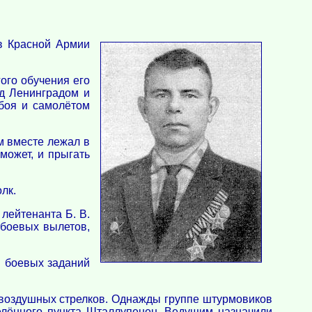
в Красной Армии
ого обучения его
од Ленинградом и
 боя и самолётом
м вместе лежал в
 может, и прыгать
лк.
лейтенанта Б. В.
 боевых вылетов,
и боевых заданий
х воздушных стрелков. Однажды группе штурмовиков
елённого пункта Шталлупенен. Ведущим назначили