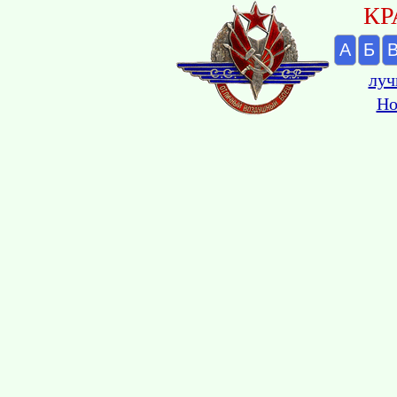
КР
А
Б
луч
Но