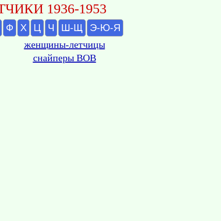
ЧИКИ 1936-1953
Ф
Х
Ц
Ч
Ш-Щ
Э-Ю-Я
женщины-летчицы
снайперы ВОВ