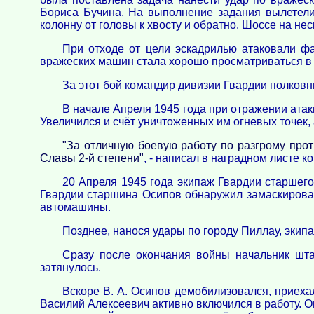
Бориса Бучина. На выполнение задания вылетели 
колонну от головы к хвосту и обратно. Шоссе на н
При отходе от цели эскадрилью атаковали ф
вражеских машин стала хорошо просматриваться в л
За этот бой командир дивизии Гвардии полковн
В начале Апреля 1945 года при отражении атак
Увеличился и счёт уничтоженных им огневых точек,
"За отличную боевую работу по разгрому про
Славы 2-й степени"
, - написал в наградном листе к
20 Апреля 1945 года экипаж Гвардии старшего
Гвардии старшина Осипов обнаружил замаскирован
автомашины.
Позднее, нанося удары по городу Пиллау, экип
Сразу после окончания войны начальник шт
затянулось.
Вскоре В. А. Осипов демобилизовался, приехал
Василий Алексеевич активно включился в работу. О