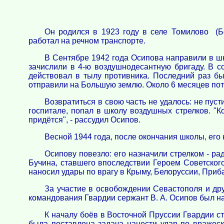
Он родился в 1923 году в селе Томилово (Б
работал на речном транспорте.
В Сентябре 1942 года Осипова направили в ш
зачислили в 4-ю воздушнодесантную бригаду. В с
действовал в тылу противника. Последний раз бы
отправили на Большую землю. Около 6 месяцев потр
Возвратиться в свою часть не удалось: не пус
госпитале, попал в школу воздушных стрелков. "Кон
придётся", - рассудил Осипов.
Весной 1944 года, после окончания школы, его
Осипову повезло: его назначили стрелком - ра
Бучина, ставшего впоследствии Героем Советског
наносил удары по врагу в Крыму, Белоруссии, Приб
За участие в освобождении Севастополя и др
командования Гвардии сержант В. А. Осипов был н
К началу боёв в Восточной Пруссии Гвардии с
была поставлена задача нанести удар по вражес