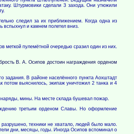
атаку. Штурмовики сделали 3 захода. Они утюжили
у.
ельно следил за их приближением. Когда одна из
ь вспыхнул и камнем полетел вниз.
ов меткой пулемётной очередью сразил один из них.
брость В. А. Осипов достоин награждения орденом
о задания. В районе населённого пункта Аохштадт
 потом выяснилось, экипаж уничтожил 2 танка и 4
 снаряды, мины. На месте склада бушевал пожар.
раждению третьим орденом Славы. Но оформление
 разрушено, техники не хватало, людей было мало.
тели дни, месяцы, годы. Иногда Осипов вспоминал о