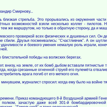
мандир Смирнову...
 близкая стрельба. Это прорывались из окружения част
лётных возможностей взяли несколько коллег - пилотов.
тем же маршрутом, но только в обратную сторону, да и маш
евского проверкой всех физических и душевных сил. Он дел
не сбили. Друзья посмеивались: "Счастливчик". А он шутл
 удачливости и боевого умения немалую роль играли, коне
чей.
бы блистательной победы на волжских берегах.
ел: внизу, на земле, от их бомб дыбом вставали пятнистые
да, когда срезанные огненной струей его пулемёта отвалив
истребитель врага погиб от его меткого огня.
 минувшем, журналист спросил: когда ему было на войне т
времени. Приказ командующего 8-й Воздушной армией Генер
и полком, зачастую даже всей 301-й бомбардировочной
ивизия - "Гомельской" и тоже орденоносной.