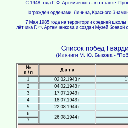
С 1948 года Г. Ф. Артемченков - в отставке. Пр
Награждён орденами: Ленина, Красного Знамен
7 Мая 1985 года на территории средней школы
лётчика Г. Ф. Артемченкова и создан Музей боевой 
Список побед Гварди
(Из книги М. Ю. Быкова - "По
№
Д а т а
п / п
1
02.02.1943 г.
1
2
04.02.1943 г.
3
17.07.1943 г.
4
18.07.1943 г.
5
22.08.1944 г.
6
26.08.1944 г.
7