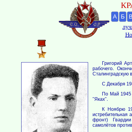
КР
А
Б
луч
Но
Григорий Ар
рабочего. Окон
Сталинградскую 
С Декабря 19
По Май 1945 
"Яках".
К Ноябрю 19
истребительная а
фронт) Гвардии 
самолётов против