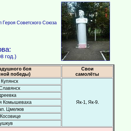
л Героя Советского Союза
ова:
8 год.)
здушного боя
Свои
нной победы)
самолёты
. Купянск
 Славянск
дреевка
ая Комышеваха
Як-1, Як-9.
зап. Цмелюв
 Косовице
ушкув