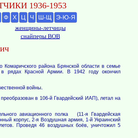
ЧИКИ 1936-1953
Ф
Х
Ц
Ч
Ш-Щ
Э-Ю-Я
женщины-летчицы
снайперы ВОВ
вич
о Комаричского района Брянской области в семье
 в рядах Красной Армии. В 1942 году окончил
ечественной войны.
 преобразован в 106-й Гвардейский ИАП), летал на
тельного авиационного полка (11-я Гвардейская
нный корпус, 2-я Воздушная армия, 1-й Украинский
летов. Проведя 46 воздушных боёв, уничтожил 5