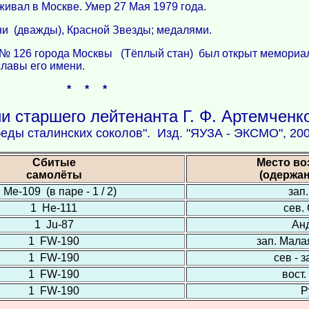
оживал в Москве. Умер 27 Мая 1979 года.
и (дважды), Красной Звезды; медалями.
 № 126 города Москвы (Тёплый стан) был открыт мемориа
славы его имени.
* * *
и старшего лейтенанта Г. Ф. Артемченк
беды сталинских соколов". Изд. "ЯУЗА - ЭКСМО", 200
Сбитые
Место во
самолёты
(одержа
 Ме-109 (в паре - 1 / 2)
зап
1 Не-111
сев.
1 Ju-87
Ан
1 FW-190
зап. Мал
1 FW-190
сев - 
1 FW-190
вост.
1 FW-190
Р