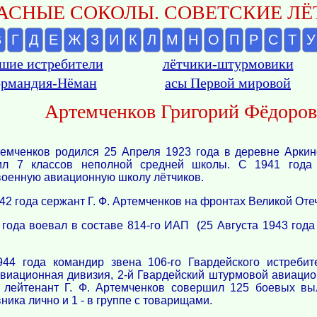
АСНЫЕ СОКОЛЫ. СОВЕТСКИЕ ЛЁТ
В
Г
Д
Е
Ж
З
И
К
Л
М
Н
О
П
Р
С
Т
У
шие истребители
лётчики-штурмовики
рмандия-Нёман
асы Первой мировой
Артемченков Григорий Фёдоро
темченков родился 25 Апреля 1923 года в деревне Аркин
чил 7 классов неполной средней школы. С 1941 года
военную авиационную школу лётчиков.
42 года сержант Г. Ф. Артемченков на фронтах Великой От
года воевал в составе 814-го ИАП (25 Августа 1943 года
44 года командир звена 106-го Гвардейского истреби
виационная дивизия, 2-й Гвардейский штурмовой авиацио
лейтенант Г. Ф. Артемченков совершил 125 боевых вы
ника лично и 1 - в группе с товарищами.