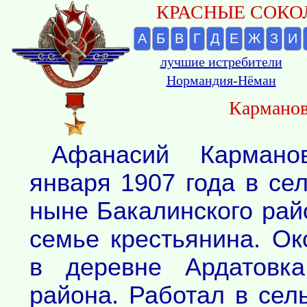
КРАСНЫЕ СОКОЛ
А
Б
В
Г
Д
Е
Ж
З
И
лучшие истребители
Нормандия-Нёман
Карманов
Афанасий Кармано
января 1907 года в се
ныне Бакалинского рай
семье крестьянина. Ок
в деревне Ардатовка
района. Работал в сел