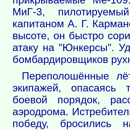
прикрываемые Ме-109
МиГ-3, пилотируемы
капитаном А. Г. Карма
высоте, он быстро сор
атаку на "Юнкерсы". Уд
бомбардировщиков рухн
Переполошённые лёт
экипажей, опасаясь 
боевой порядок, рас
аэродрома. Истребител
победу, бросились н