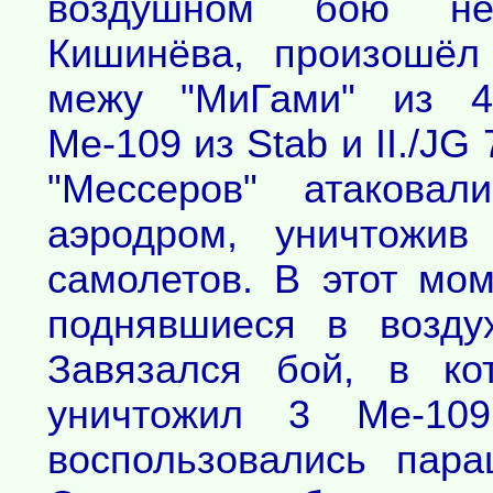
воздушном бою не
Кишинёва, произошёл
межу "МиГами" из 
Ме-109 из Stab и II./JG
"Мессеров" атаковал
аэродром, уничтожи
самолетов. В этот мом
поднявшиеся в воздух
Завязался бой, в ко
уничтожил 3 Ме-109
воспользовались пар