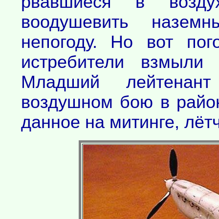
рвавшиеся в возду
воодушевить наземн
непогоду. Но вот пог
истребители взмыли 
Младший лейтенан
воздушном бою в райо
данное на митинге, лёт