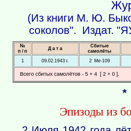
Жур
(Из книги М. Ю. Бык
соколов". Издат. "Я
№
Сбитые
Д а т а
п / п
самолёты
1
09.02.1943 г.
2 Ме-109
Всего сбитых самолётов - 5 + 4 [ 2 + 0 ].
*
Эпизоды из бо
2 Июля 1942 года лё