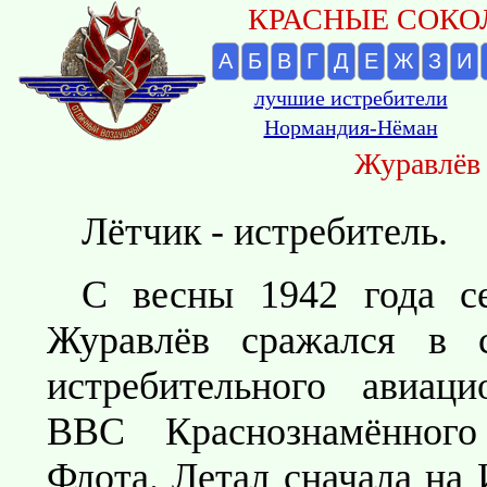
КРАСНЫЕ СОКОЛ
А
Б
В
Г
Д
Е
Ж
З
И
лучшие истребители
Нормандия-Нёман
Журавлёв
Лётчик - истребитель.
С весны 1942 года с
Журавлёв сражался в с
истребительного авиаци
ВВС Краснознамённого
Флота. Летал сначала на 