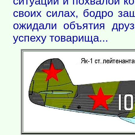
ситуации и похвалой к
своих силах, бодро за
ожидали объятия друз
успеху товарища...