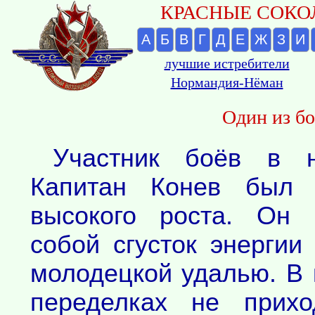
КРАСНЫЕ СОКОЛ
А
Б
В
Г
Д
Е
Ж
З
И
лучшие истребители
Нормандия-Нёман
Один из бо
Участник боёв в н
Капитан Конев был 
высокого роста. Он 
собой сгусток энергии
молодецкой удалью. В 
переделках не прихо