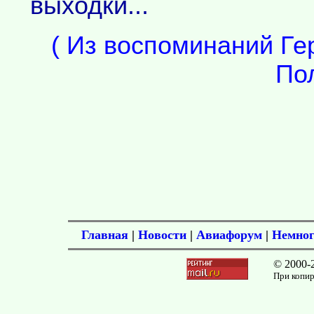
выходки...
( Из воспоминаний Ге
По
Главная
|
Новости
|
Авиафорум
|
Немног
© 2000-
При копир