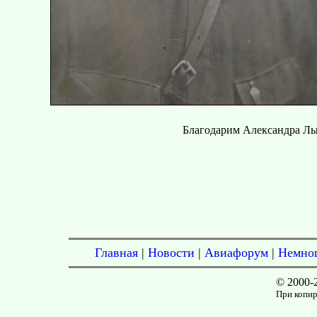
Благодарим Александра Лы
Главная
|
Новости
|
Авиафорум
|
Немног
© 2000-
При копир