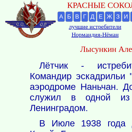
КРАСНЫЕ СОКОЛ
А
Б
В
Г
Д
Е
Ж
З
И
лучшие истребители
Нормандия-Нёман
Лысункин Але
Лётчик - истреби
Командир эскадрильи 
аэродроме Наньчан. Д
служил в одной из
Ленинградом.
В Июле 1938 года 