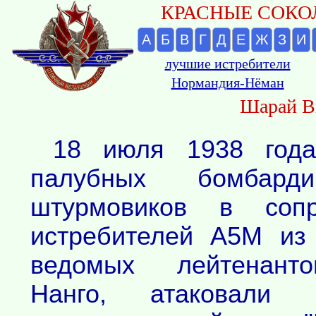
КРАСНЫЕ СОКОЛ
А
Б
В
Г
Д
Е
Ж
З
И
лучшие истребители
Нормандия-Нёман
Шарай В
18 июля 1938 года
палубных бомбард
штурмовиков в соп
истребителей A5М из 
ведомых лейтенант
Нанго, атаковали 