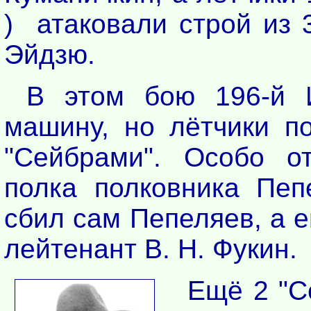
) атаковали строй из 
Эйдзю.
В этом бою 196-й 
машину, но лётчики п
"Сейбрами". Особо о
полка полковника Пеп
сбил сам Пепеляев, а 
лейтенант В. Н. Фукин.
Ещё 2 "С