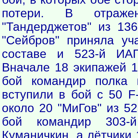
потери. В отраже
"Тандерджетов" из 13
"Сейбров" приняла уч
составе и 523-й ИА
Вначале 18 экипажей 1
бой командир полка п
вступили в бой с 50 F
около 20 "МиГов" из 52
бой командир 303-
Куманичкин, а лётчики