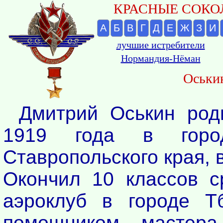
КРАСНЫЕ СОКОЛ
А
Б
В
Г
Д
Е
Ж
З
И
лучшие истребители
Нормандия-Нёман
Оськи
Дмитрий Оськин род
1919 года в горо
Ставропольского края, 
Окончил 10 классов 
аэроклуб в городе Т
помощником мастера