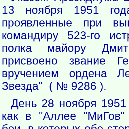
13 ноября 1951 год
проявленные при вып
командиру 523-го ист
полка майору Дмит
присвоено звание Г
вручением ордена Л
Звезда" ( № 9286 ).
День 28 ноября 1951 
как в "Аллее "МиГов"
бои, в которых обе ст