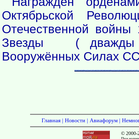
Награждён ордена
Октябрьской Революц
Отечественной войны 1
Звезды ( дважды )
Вооружённых Силах ССС
Главная
|
Новости
|
Авиафорум
|
Немног
© 2000-
При копир