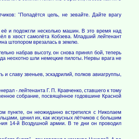
чиков: "Попадётся цель, не зевайте. Дайте врагу
 её и подожгли несколько машин. В это время над
шёл в хвост самолёта Кобзева. Младший лейтенант
шина штопором врезалась в землю.
тельно набрав высоту, он снова принял бой, теперь
егда неохотно шли немецкие пилоты. Нервы врага не
 и славу звеньев, эскадрилий, полков авиагруппы,
рал - лейтенанта Г. П. Кравченко, ставшего к тому
твенное собрание, посвящённое годовшине Красной
ном пункте, он неожиданно встретился с Николаем
льцами, ценил их, как искусных лётчиков с большим
ния 14-й Воздушной армии. В те дни он проводил