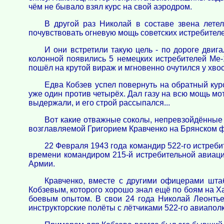
чём не бывало взял курс на свой аэродром.
В другой раз Николай в составе звена летел
почувствовать огневую мощь советских истребителе
И они встретили такую цель - по дороге двиг
колонной появились 5 немецких истребителей Ме-
пошёл на крутой вираж и мгновенно очутился у хв
Едва Кобзев успел повернуть на обратный курс
уже один против четырёх. Дал газу на всю мощь мо
выдержали, и его строй рассыпался...
Вот какие отважные соколы, непревзойдённые 
возглавляемой Григорием Кравченко на Брянском 
22 Февраля 1943 года командир 522-го истреби
времени командиром 215-й истребительной авиаци
Армии.
Кравченко, вместе с другими офицерами штаб
Кобзевым, которого хорошо знал ещё по боям на Ха
боевым опытом. В свои 24 года Николай Леонтье
инструкторские полёты с лётчиками 522-го авиапол