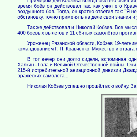
Примером для Кобзева всегда был его бывший ко
время боёв он действовал так, как учил его Крав
воздушного боя. Тогда, он кратно ответил так: "Я 
обстановку, точно применять на деле свои знания и
Так же действовал и Николай Кобзев. Все мысл
400 боевых вылетов и 11 сбитых самолётов противн
Уроженец Рязанской области, Кобзев 19-летни
командованием Г. П. Кравченко. Мужество и отвага
В тот вечер они долго сидели, вспоминая од
Халкин - Гола и Великой Отечественной войны. Они 
215-й истребительной авиационной дивизии Дважд
вражеских самолёта...
Николая Кобзев успешно прошёл всю войну. За