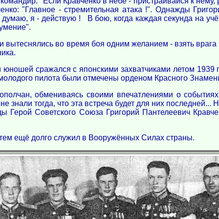
мандир. "Если Кравченко в небе - пристраивайся к нему, ра
ченко: "Главное - стремительная атака !". Однажды Григо
не думаю, я - действую ! В бою, когда каждая секунда на у
 умение".
и вытеснялись во время боя одним желанием - взять врага в
ика.
м юношей сражался с японскими захватчиками летом 1939 
 молодого пилота были отмечены орденом Красного Знамени
нополчан, обмениваясь своими впечатлениями о события
не знали тогда, что эта встреча будет для них последней...
ы Герой Советского Союза Григорий Пантелеевич Кравче
тем ещё долго служил в Вооружённых Силах страны.