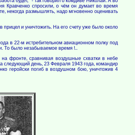
бота будет," - так говорил о комдиве Николай. А во
рия Кравченко спросили, о чём он думает во время
чёте, некогда размышлять, надо мгновенно оценивать
 прицел и уничтожить. На его счету уже было около
года в 22-м истребительном авиационном полку под
. То было незабываемое время !..
х на фронте, сравнивая воздушные схватки в небе
 На следующий день, 23 Февраля 1943 года, командир
нко геройски погиб в воздушном бою, уничтожив 4