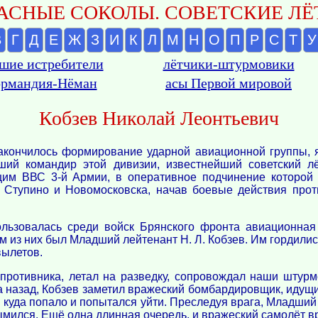
АСНЫЕ СОКОЛЫ. СОВЕТСКИЕ ЛЁТ
В
Г
Д
Е
Ж
З
И
К
Л
М
Н
О
П
Р
С
Т
У
шие истребители
лётчики-штурмовики
рмандия-Нёман
асы Первой мировой
Кобзев Николай Леонтьевич
закончилось формирование ударной авиационной группы, 
ший командир этой дивизии, известнейший советский л
им ВВС 3-й Армии, в оперативное подчинение которой и
 Ступино и Новомосковска, начав боевые действия про
льзовалась среди войск Брянского фронта авиационная 
 из них был Младший лейтенант Н. Л. Кобзев. Им гордились 
вылетов.
противника, летал на разведку, сопровождал наши штурм
а назад, Кобзев заметил вражеский бомбардировщик, идущ
куда попало и попытался уйти. Преследуя врага, Младший л
мился. Ещё одна длинная очередь, и вражеский самолёт вре