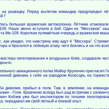
 на разведку. Перед вылетом командир предупредил лёт
й !"
алась большая вражеская автоколонна. Лётчики атаковали
109. Наше звено вступило в бой. Один их "Мессеров" за
оста Ме-109. Короткая пулемётная очередь и вражеская ма
, как увидел, что навстречу ему идут 4 "Мессера". Стреми
тора и бросился в лобовую атаку, чего боялись и на что вс
мастера пилотирования и воздушных боёв, создавали честь
фронте.
тельного авиационного полка Майор Крупенин пригласил Гене
онной дивизии, к себе на аэродром Колосарь, на торжес
а дивизии, прибыл в полк. Там, в землянке, на команд
лкин - Голе. Кравченко всегда был рад встречам с халкинго
вич Кобзев уже был инспектором по технике пилотирова
ка, передавал им свой лётный и боевой опыт.