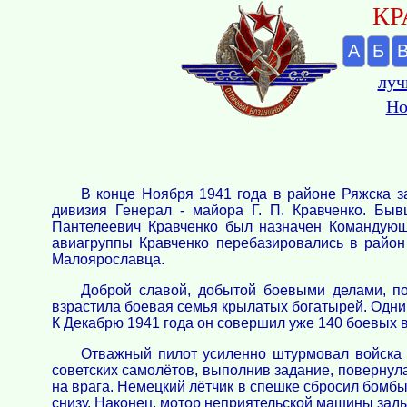
КР
А
Б
луч
Но
В конце Ноября 1941 года в районе Ряжска 
дивизия Генерал - майора Г. П. Кравченко. Быв
Пантелеевич Кравченко был назначен Командующ
авиагруппы Кравченко перебазировались в район
Малоярославца.
Доброй славой, добытой боевыми делами, по
взрастила боевая семья крылатых богатырей. Одним
К Декабрю 1941 года он совершил уже 140 боевых 
Отважный пилот усиленно штурмовал войска 
советских самолётов, выполнив задание, повернул
на врага. Немецкий лётчик в спешке сбросил бомбы 
снизу. Наконец, мотор неприятельской машины зады