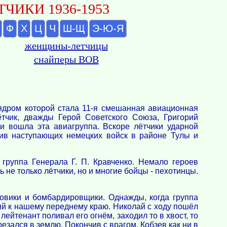
ЧИКИ 1936-1953
Ф
Х
Ц
Ч
Ш-Щ
Э-Ю-Я
женщины-летчицы
снайперы ВОВ
ядром которой стала 11-я смешанная авиационная
ётчик, дважды Герой Советского Союза, Григорий
 вошла эта авиагруппа. Вскоре лётчики ударной
тив наступающих немецких войск в районе Тулы и
группа Генерала Г. П. Кравченко. Немало героев
не только лётчики, но и многие бойцы - пехотинцы.
овики и бомбардировщики. Однажды, когда группа
ий к нашему переднему краю. Николай с ходу пошёл
ейтенант поливал его огнём, заходил то в хвост, то
зался в землю. Покончив с врагом, Кобзев как ни в