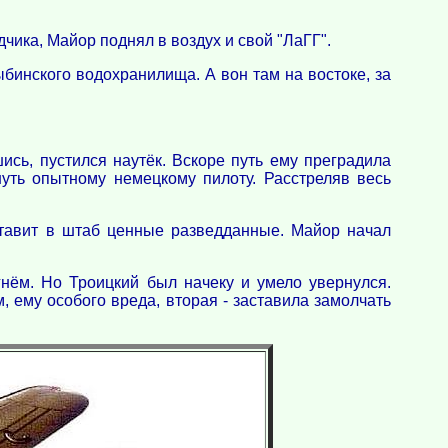
чика, Майор поднял в воздух и свой "ЛаГГ".
бинского водохранилища. А вон там на востоке, за
сь, пустился наутёк. Вскоре путь ему преградила
нуть опытному немецкому пилоту. Расстреляв весь
оставит в штаб ценные разведданные. Майор начал
нём. Но Троицкий был начеку и умело увернулся.
 ему особого вреда, вторая - заставила замолчать