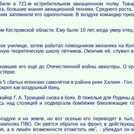
били в 721-м истребительном авиационном полку. Тов
та, большие знания авиационной техники. Среднего роста,
ким запомнили его однополчане. В воздухе командир прео
м Костромской области. Ему было 10 лет, когда умер отец
ное училище, затем работал помощником механика на Кол
ную теоретическую школу лётчиков. Окончив её, служил 
 знавшие его ещё до Отечественной войны авиаторы. О хр
стёрке.
за 5 сбитых японских самолётов в районе реки Халхин - Го
окреп как воздушный боец.
йор Г. А. Троицкий снова в боях. В тяжёлые для Родины д
сь над столицей и подвергали бомбёжке близлежащие го
воздухе и на земле, но вот осенью его переводят в ты
авиаполка ПВО. Он рвётся обратно на фронт, в действую
я, а я лишён возможности отомстить им", - убеждал он к