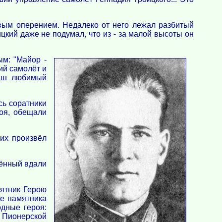
овым оперением. Недалеко от него лежал разбитый
цкий даже не подумал, что из - за малой высоты он
м: "Майор -
ий самолёт и
наш любимый
сь соратники
роя, обещали
их произвёл
шённый вдали
мятник Герою
ие памятника
дные героя:
 Пионерской