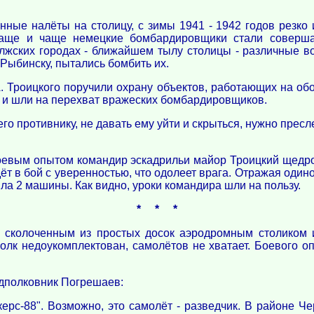
ые налёты на столицу, с зимы 1941 - 1942 годов резко и
чаще и чаще немецкие бомбардировщики стали соверша
лжских городах - ближайшем тылу столицы - различные 
ыбинску, пытались бомбить их.
А. Троицкого поручили охрану объектов, работающих на об
х и шли на перехват вражеских бомбардировщиков.
его противнику, не давать ему уйти и скрыться, нужно пресл
вым опытом командир эскадрильи майор Троицкий щедро 
дёт в бой с уверенностью, что одолеет врага. Отражая оди
ла 2 машины. Как видно, уроки командира шли на пользу.
* * *
за сколоченным из простых досок аэродромным столиком 
Полк недоукомплектован, самолётов не хватает. Боевого оп
одполковник Погрешаев:
ерс-88". Возможно, это самолёт - разведчик. В районе 