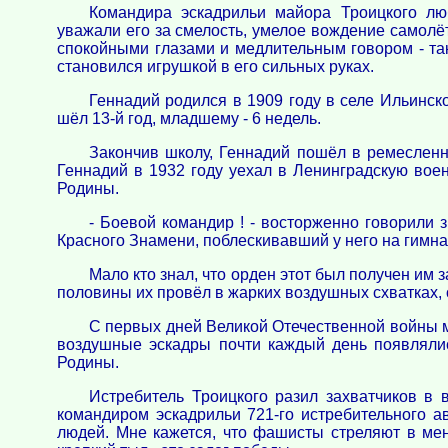
Командира эскадрильи майора Троицкого лю
уважали его за смелость, умелое вождение самолё
спокойными глазами и медлительным говором - та
становился игрушкой в его сильных руках.
Геннадий родился в 1909 году в селе Ильинско
шёл 13-й год, младшему - 6 недель.
Закончив школу, Геннадий пошёл в ремеслен
Геннадий в 1932 году уехал в Ленинградскую воен
Родины.
- Боевой командир ! - восторженно говорили
Красного Знамени, поблескивавший у него на гимна
Мало кто знал, что орден этот был получен им 
половины их провёл в жарких воздушных схватках, 
С первых дней Великой Отечественной войны ма
воздушные эскадры почти каждый день появляли
Родины.
Истребитель Троицкого разил захватчиков в 
командиром эскадрильи 721-го истребительного 
людей. Мне кажется, что фашисты стреляют в мен