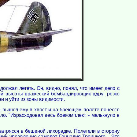
должал лететь. Он, видно, понял, что имеет дело с
шой высоты вражеский бомбардировщик вдруг резко
и и уйти из зоны видимости.
а вышел ему в хвост и на бреющем полёте понесся
ло. "Израсходовал весь боекомплект, - мелькнуло в
затрясся в бешеной лихорадке. Полетели в сторону
ший управление самолёт Геннадия Троицкого... Это