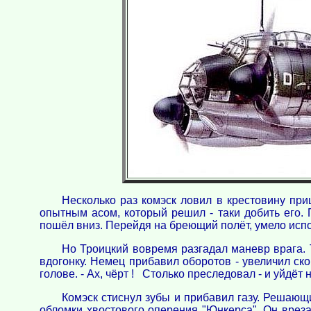
Несколько раз комэск ловил в крестовину приц
опытным асом, который решил - таки добить его.
пошёл вниз. Перейдя на бреющий полёт, умело испол
Но Троицкий вовремя разгадал маневр врага.
вдогонку. Немец прибавил оборотов - увеличил ско
голове. - Ах, чёрт ! Столько преследовал - и уйдёт
Комэск стиснул зубы и прибавил газу. Решающ
обломки хвостового оперения "Юнкерса". Он вреза