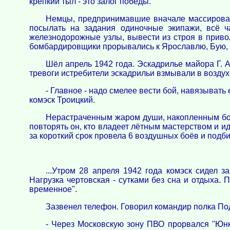
крепкий тыл - это залог победы.
Немцы, предпринимавшие вначале массированн
посылать на задания одиночные экипажи, всё 
железнодорожные узлы, вывести из строя в приво
бомбардировщики прорывались к Ярославлю, Бую, Р
Шёл апрель 1942 года. Эскадрилье майора Г. 
тревоги истребители эскадрильи взмывали в возду
- Главное - надо смелее вести бой, навязывать 
комэск Троицкий.
Нерастраченным жаром души, накопленным бое
повторять он, кто владеет лётным мастерством и и
за короткий срок провела 6 воздушных боёв и подби
...Утром 28 апреля 1942 года комэск сидел 
Нагрузка чертовская - сутками без сна и отдыха. 
временное".
Зазвенел телефон. Говорил командир полка П
- Через Московскую зону ПВО прорвался "Юнк