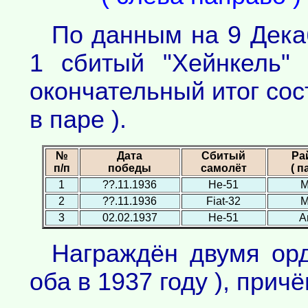
По данным на 9 Дека
1 сбитый "Хейнкель" 
окончательный итог сос
в паре ).
№
Дата
Сбитый
Ра
п/п
победы
самолёт
( п
1
??.11.1936
Не-51
М
2
??.11.1936
Fiat-32
М
3
02.02.1937
Не-51
А
Награждён двумя ор
оба в 1937 году ), прич