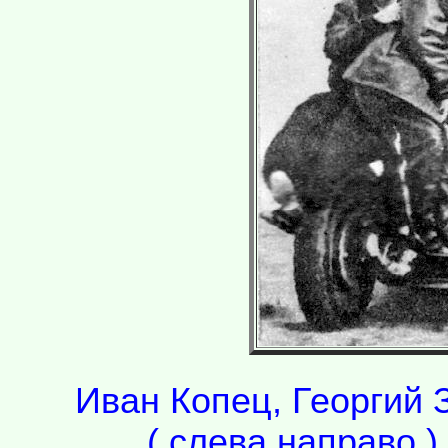
Иван Копец, Георгий 
( слева направо 