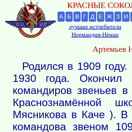
КРАСНЫЕ СОКОЛ
А
Б
В
Г
Д
Е
Ж
З
И
лучшие истребители
Нормандия-Нёман
Артемьев 
Родился в 1909 году.
1930 года. Окончил 
командиров звеньев в
Краснознамённой шк
Мясникова в Каче ). В
командова звеном 109