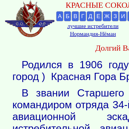
КРАСНЫЕ СОКОЛ
А
Б
В
Г
Д
Е
Ж
З
И
лучшие истребители
Нормандия-Нёман
Долгий В
Родился в 1906 год
город ) Красная Гора Б
В звании Старшего
командиром отряда 34-
авиационной эск
истребительной авиа