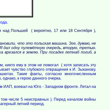
года.
я над Польшей ( вероятно, 17 или 18 Сентября ),
новили, что это польская машина. Эге, думаю, не
 Я дал одну пулемётную очередь, вторую, третью.
 врезался в землю. При посадке летнаб погиб, а
, никто ему в этом не помогал ( хотя записать эту
зывает чувство глубокого отвращения к И. Зыканову.
ашютах. Такие факты, согласно многочисленным
 однако, к герою данного очерка.
-м ИАП, воевал на Юго - Западном фронте. Летал на
 том числе 5 неисправных ). Перед началом войны
лагерный летний период.