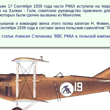
к уже 17 Сентября 1939 года части РККА вступили на тер
на Халкин - Голе, советское руководство привлекло для
 которых были срочно вызваны из Монголии.
Зыканов и командир звена этого полка капитан Н. Фомин,
ентября 1939 года в составе звена польским самолётом "Л
в статье Алексея Степанова "ВВС РККА в польской компан