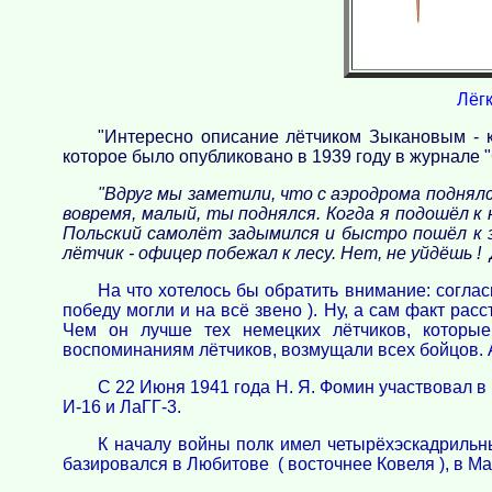
Лёгк
"Интересно описание лётчиком Зыкановым - к
которое было опубликовано в 1939 году в журнале 
"Вдруг мы заметили, что с аэродрома поднял
вовремя, малый, ты поднялся. Когда я подошёл к
Польский самолёт задымился и быстро пошёл к з
лётчик - офицер побежал к лесу. Нет, не уйдёшь ! 
На что хотелось бы обратить внимание: соглас
победу могли и на всё звено ). Ну, а сам факт рас
Чем он лучше тех немецких лётчиков, которые
воспоминаниям лётчиков, возмущали всех бойцов. А 
С 22 Июня 1941 года Н. Я. Фомин участвовал в
И-16 и ЛаГГ-3.
К началу войны полк имел четырёхэскадрильны
базировался в Любитове ( восточнее Ковеля ), в М