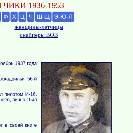
ЧИКИ 1936-1953
Ф
Х
Ц
Ч
Ш-Щ
Э-Ю-Я
женщины-летчицы
снайперы ВОВ
Ноябрь 1937 года
скадрильи 56-й
л пилотом И-16.
боёв, лично сбил
т в своей книге