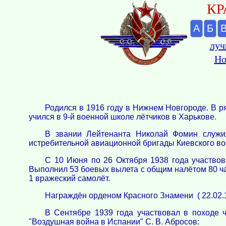
КР
А
Б
луч
Но
Родился в 1916 году в Нижнем Новгороде. В р
учился в 9-й военной школе лётчиков в Харькове.
В звании Лейтенанта Николай Фомин служил
истребительной авиационной бригады Киевского во
С 10 Июня по 26 Октября 1938 года участвов
Выполнил 53 боевых вылета с общим налётом 80 час
1 вражеский самолёт.
Награждён орденом Красного Знамени ( 22.02.1
В Сентябре 1939 года участвовал в походе ч
"Воздушная война в Испании" С. В. Абросов: