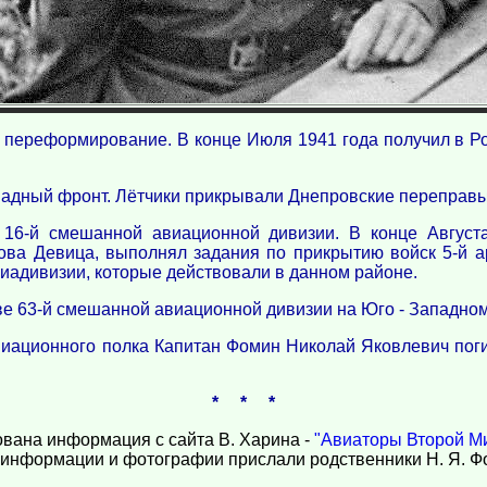
 переформирование. В конце Июля 1941 года получил в Ро
ападный фронт. Лётчики прикрывали Днепровские переправы
 16-й смешанной авиационной дивизии. В конце Август
ова Девица, выполнял задания по прикрытию войск 5-й а
адивизии, которые действовали в данном районе.
аве 63-й смешанной авиационной дивизии на Юго - Западно
виационного полка Капитан Фомин Николай Яковлевич поги
* * *
вана информация с сайта В. Харина -
"Авиаторы Второй Ми
 информации и фотографии прислали родственники Н. Я. Ф