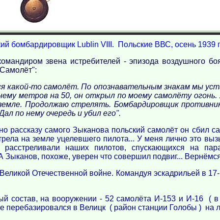
ий бомбардировщик Lublin VIII. Польские ВВС, осень 1939 
омандиром звена истребителей - эпизода воздушного бо
"Самолёт":
ся какой-то самолёт. По опознавательным знакам мы уста
 нему метров на 50, он открыл по моему самолёту огонь.
емле. Продолжаю стрелять. Бомбардировщик противника
Дал по нему очередь и убил его".
но рассказу самого Зыканова польский самолёт он сбил сам
стрела на земле уцелевшего пилота... У меня лично это вы
 расстреливали наших пилотов, спускающихся на пар
Зыканов, похоже, уверен что совершил подвиг... Вернёмся,
 Великой Отечественной войне. Командуя эскадрильей в 17
й состав, на вооружении - 52 самолёта И-153 и И-16 ( в
ае перебазировался в Велицк ( район станции Голобы ) на 