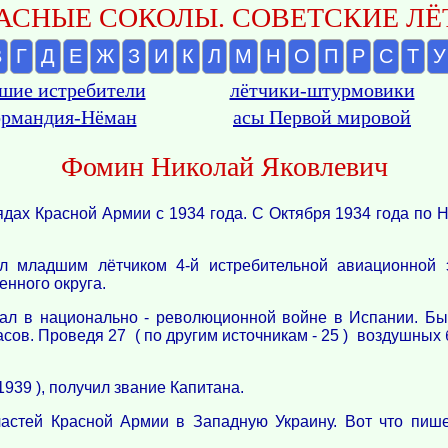
АСНЫЕ СОКОЛЫ. СОВЕТСКИЕ ЛЁТ
В
Г
Д
Е
Ж
З
И
К
Л
М
Н
О
П
Р
С
Т
У
шие истребители
лётчики-штурмовики
рмандия-Нёман
асы Первой мировой
Фомин Николай Яковлевич
ядах Красной Армии с 1934 года. С Октября 1934 года по 
 младшим лётчиком 4-й истребительной авиационной э
енного округа.
ал в национально - революционной войне в Испании. Бы
ов. Проведя 27 ( по другим источникам - 25 ) воздушных 
939 ), получил звание Капитана.
астей Красной Армии в Западную Украину. Вот что пише