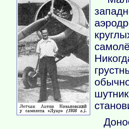
запад
аэродр
круглы
самолё
Никогд
груст
обычно
шутн
станови
Дон