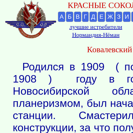
КРАСНЫЕ СОКОЛ
А
Б
В
Г
Д
Е
Ж
З
И
лучшие истребители
Нормандия-Нёман
Ковалевский
Родился в 1909 ( п
1908 ) году в го
Новосибирской обл
планеризмом, был нач
станции. Смастер
конструкции, за что по