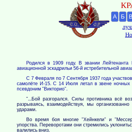
КР
А
Б
луч
Но
Родился в 1909 году. В звании Лейтенанта 
авиационной эскадрильи 56-й истребительной авиа
С 7 Февраля по 7 Сентября 1937 года участво
самолёте И-15. С 14 Июля летал в звене ночных
псевдоним "Викторио".
"...Бой разгорался. Силы противника всё во
разрываясь, взаимодействуя, мы организованно
ударами.
Во время боя многие "Хейнкели" и "Мессе
упорства. Переворотами они стремились уклонитьс
валились вниз.