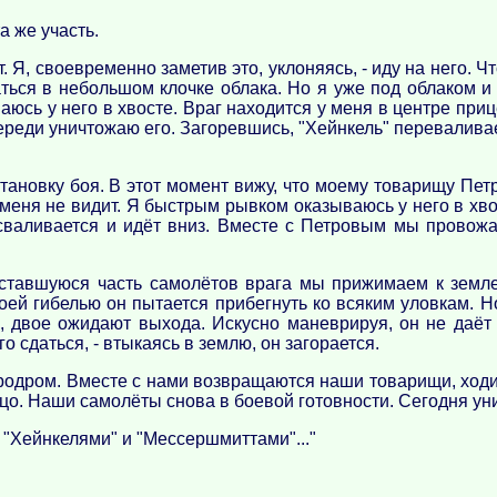
а же участь.
. Я, своевременно заметив это, уклоняясь, - иду на него. Ч
аться в небольшом клочке облака. Но я уже под облаком и
аюсь у него в хвосте. Враг находится у меня в центре приц
ереди уничтожаю его. Загоревшись, "Хейнкель" перевалива
ановку боя. В этот момент вижу, что моему товарищу Пет
 меня не видит. Я быстрым рывком оказываюсь у него в хво
валивается и идёт вниз. Вместе с Петровым мы провожае
ставшуюся часть самолётов врага мы прижимаем к земле
й гибелью он пытается прибегнуть ко всяким уловкам. Но
о, двое ожидают выхода. Искусно маневрируя, он не даё
 сдаться, - втыкаясь в землю, он загорается.
эродром. Вместе с нами возвращаются наши товарищи, хо
цо. Наши самолёты снова в боевой готовности. Сегодня ун
 "Хейнкелями" и "Мессершмиттами"..."