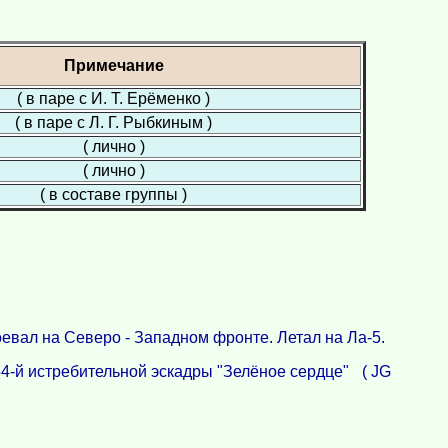
Примечание
( в паре с И. Т. Ерёменко )
( в паре с Л. Г. Рыбкиным )
( лично )
( лично )
( в составе группы )
вал на Северо - Западном фронте. Летал на Ла-5.
4-й истребительной эскадры "Зелёное сердце" ( JG