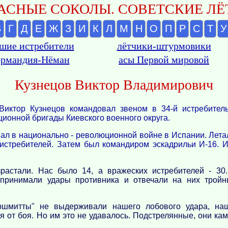
АСНЫЕ СОКОЛЫ. СОВЕТСКИЕ ЛЁТ
В
Г
Д
Е
Ж
З
И
К
Л
М
Н
О
П
Р
С
Т
У
шие истребители
лётчики-штурмовики
рмандия-Нёман
асы Первой мировой
Кузнецов Виктор Владимирович
Виктор Кузнецов командовал звеном в 34-й истребител
ционной бригады Киевского военного округа.
вал в национально - революционной войне в Испании. Лета
 истребителей. Затем был командиром эскадрильи И-16. 
зрастали. Нас было 14, а вражеских истребителей - 30
 принимали удары противника и отвечали на них трой
ршмитты" не выдерживали нашего лобового удара, на
я от боя. Но им это не удавалось. Подстрелянные, они ка