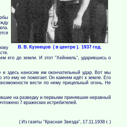
тобы
 жду
ела.
ется
В. В. Кузнецов ( в центре ). 1937 год.
рову
сте.
м его до земли. И этот "Хейнкель", ударившись о
 и здесь наносим им окончательный удар. Вот мы
 это ему не помогает. Он камнем идёт к земле. Его
т возможности вести по нему прицельный огонь. Не
дившие на разведку и первыми принявшие неравный
ичтожено 7 вражеских истребителей.
( Из газеты "Красная Звезда", 17.11.1938 г. )