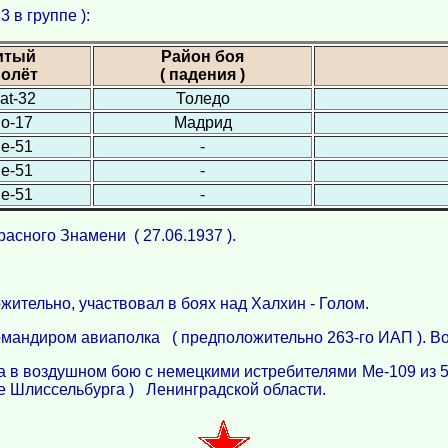
 в группе ):
итый
Район боя
олёт
( падения )
iat-32
Толедо
o-17
Мадрид
е-51
-
е-51
-
е-51
-
асного Знамени ( 27.06.1937 ).
жительно, участвовал в боях над Халхин - Голом.
мандиром авиаполка ( предположительно 263-го ИАП ). Вое
а в воздушном бою с немецкими истребителями Mе-109 из 5
ее Шлиссельбурга ) Ленинградской области.