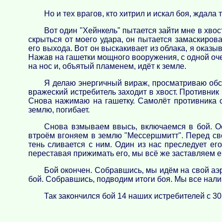
Но и тех врагов, кто хитрил и искал боя, ждала т
Вот один "Хейнкель" пытается зайти мне в хвост
скрыться от моего удара, он пытается замаскиров
его выхода. Вот он выскакивает из облака, я оказыв
Нажав на гашетки мощного вооружения, с одной оч
на нос и, объятый пламенем, идёт к земле.
Я делаю энергичный вираж, просматриваю обст
вражеский истребитель заходит в хвост. Противник
Снова нажимаю на гашетку. Самолёт противника с
землю, погибает.
Снова взмываем ввысь, включаемся в бой. О
втроём вгоняем в землю "Мессершмитт". Перед свое
тень сливается с ним. Один из нас преследует ег
переставая прижимать его, мы всё же заставляем его
Бой окончен. Собравшись, мы идём на свой а
бой. Собравшись, подводим итоги боя. Мы все нали
Так закончился бой 14 наших истребителей с 30