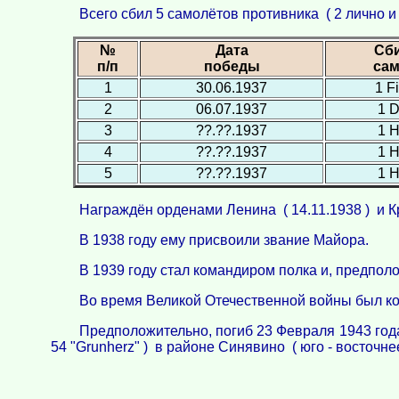
Всего сбил 5 самолётов противника ( 2 лично и 3
№
Дата
Сб
п/п
победы
сам
1
30.06.1937
1 F
2
06.07.1937
1 D
3
??.??.1937
1 Н
4
??.??.1937
1 Н
5
??.??.1937
1 Н
Награждён орденами Ленина ( 14.11.1938 ) и Кр
В 1938 году ему присвоили звание Майора.
В 1939 году стал командиром полка и, предполо
Во время Великой Отечественной войны был ко
Предположительно, погиб 23 Февраля 1943 год
54 "Grunherz" ) в районе Синявино ( юго - восточн