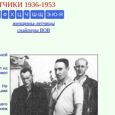
ЧИКИ 1936-1953
Ф
Х
Ц
Ч
Ш-Щ
Э-Ю-Я
женщины-летчицы
снайперы ВОВ
ьной
л на
Имел
. Не
ными
шего
мнем