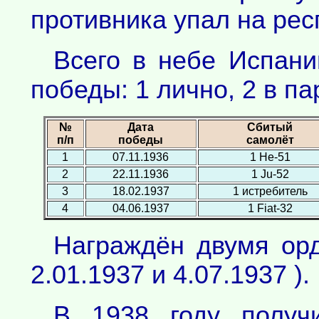
противника упал на рес
Всего в небе Испани
победы: 1 лично, 2 в па
№
Дата
Сбитый
п/п
победы
самолёт
1
07.11.1936
1 Не-51
2
22.11.1936
1 Ju-52
3
18.02.1937
1 истребитель
4
04.06.1937
1 Fiat-32
Награждён двумя ор
2.01.1937 и 4.07.1937 ).
В 1938 году получ