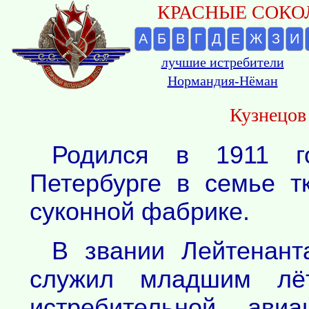
КРАСНЫЕ СОКОЛ
А
Б
В
Г
Д
Е
Ж
З
И
лучшие истребители
Нормандия-Нёман
Кузнецов
Родился в 1911 г
Петербурге в семье т
суконной фабрике.
В звании Лейтенант
служил младшим лё
истребительной авиа