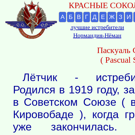
КРАСНЫЕ СОКОЛ
А
Б
В
Г
Д
Е
Ж
З
И
лучшие истребители
Нормандия-Нёман
Паскуаль 
( Pascual 
Лётчик - истреби
Родился в 1919 году, 
в Советском Союзе ( 
Кировобаде ), когда г
уже закончилась.