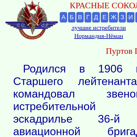
КРАСНЫЕ СОКОЛ
А
Б
В
Г
Д
Е
Ж
З
И
лучшие истребители
Нормандия-Нёман
Пуртов 
Родился в 1906 г
Старшего лейтенан
командовал зв
истребительной
эскадрилье 36-й и
авиационной бриг