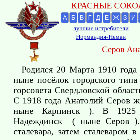
КРАСНЫЕ СОКОЛ
А
Б
В
Г
Д
Е
Ж
З
И
лучшие истребители
Нормандия-Нёман
Серов Ан
Родился 20 Марта 1910 года 
ныне посёлок городского типа
горсовета Свердловской области
С 1918 года Анатолий Серов ж
ныне Карпинск ). В 1925 
Надеждинск ( ныне Серов ).
сталевара, затем сталеваром в