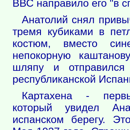
ВВС направило его "в 
Анатолий снял привы
тремя кубиками в пет
костюм, вместо син
непокорную каштанов
шляпу и отправился
республиканской Испан
Картахена - перв
который увидел Ан
испанском берегу. Э