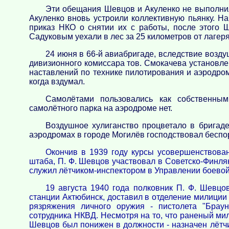
Эти обещания Шевцов и Акуленко не выполнил
Акуленко вновь устроили коллективную пьянку. 
приказ НКО о снятии их с работы, после этого
Садуковым уехали в лес за 25 километров от лагеря
24 июня в 66-й авиабригаде, вследствие возд
дивизионного комиссара тов. Смокачева установле
наставлений по технике пилотирования и аэродром
когда вздумал.
Самолётами пользовались как собственным
самолётного парка на аэродроме нет.
Воздушное хулиганство процветало в бригад
аэродромах в городе Могилёв господствовал беспо
Окончив в 1939 году курсы усовершенствова
штаба, П. Ф. Шевцов участвовал в Советско-Финля
служил лётчиком-инспектором в Управлении боевой
19 августа 1940 года полковник П. Ф. Шевцо
станции Актюбинск, доставил в отделение милиции
рязряжения личного оружия - пистолета "Браун
сотрудника НКВД. Несмотря на то, что раненый мил
Шевцов был понижен в должности - назначен лётчи