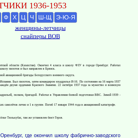
ЧИКИ 1936-1953
Ф
Х
Ц
Ч
Ш-Щ
Э-Ю-Я
женщины-летчицы
снайперы ВОВ
нтской области (Казахстан). Окончил 4 класса и школу ФЗУ в городе Оренбург. Работал
школу пилотов и был направлен в Брянск.
ьной авиационной бригады Белорусского военного округа.
й Испании. Был пилотом, затем командиром эскадрильи И-16. По состоянию на 16 марта 1937
аграждён двумя орденами Красного Знамени. 22 октября 1937 года за мужество и воинскую
адрильей, полком, бригадой. Работал в Управлении боевой подготовки ВВС. Зимой 1939 -
 самолётов лично и 1 в группе. Погиб 17 января 1944 года в авиационной катастрофе.
сёлке Тюлькубас, там же установлен бюст Героя.
Оренбург, где окончил школу фабрично-заводского