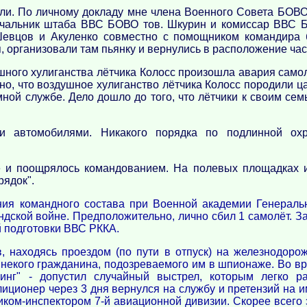
и. По личному докладу мне члена Военного Совета БОВО,
Начальник штаба ВВС БОВО тов. Шкурин и комиссар ВВС 
 Шевцов и Акуленко совместно с помощником командира
, организовали там пьянку и вернулись в расположение час
ушного хулиганства лётчика Колосс произошла авария сам
но, что воздушное хулиганство лётчика Колосс породили 
ной службе. Дело дошло до того, что лётчики к своим сем
и автомобилями. Никакого порядка по подлинной ох
е и поощрялось командованием. На полевых площадках 
рядок".
ния командного состава при Военной академии Генераль
ндской войне. Предположительно, лично сбил 1 самолёт. З
 подготовки ВВС РККА.
в, находясь проездом (по пути в отпуск) на железнодоро
 некого гражданина, подозреваемого им в шпионаже. Во в
инг" - допустил случайный выстрел, которым легко р
иционер через 3 дня вернулся на службу и претензий на и
ком-инспектором 7-й авиационной дивизии. Скорее всего 