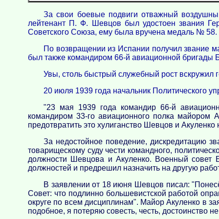
За свои боевые подвиги отважный воздушный
лейтенант П. Ф. Шевцов был удостоен звания Гер
Советского Союза, ему была вручена медаль № 58.
По возвращении из Испании получил звание ма
был также командиром 66-й авиационной бригады Б
Увы, столь быстрый служебный рост вскружил г
20 июля 1939 года начальник Политического у
"23 мая 1939 года командир 66-й авиацион
командиром 33-го авиационного полка майором А
предотвратить это хулиганство Шевцов и Акуленко 
За недостойное поведение, дискредитацию зв
товарищескому суду чести командного, политическ
должности Шевцова и Акуленко. Военный совет
должностей и предрешил назначить на другую рабо
В заявлении от 18 июня Шевцов писал: "Понес
Совет: что подлинно большевистской работой оправ
округе по всем дисциплинам". Майор Акуленко в за
подобное, я потеряю совесть, честь, достоинство н