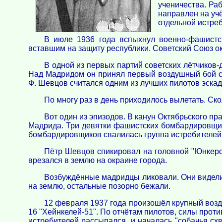
ученичества. Ра
направлен на учё
отдельной истре
В июле 1936 года вспыхнул военно-фашистс
вставшим на защиту республики. Советский Союз 
В одной из первых партий советских лётчиков
Над Мадридом он принял первый воздушный бой с 
Ф. Шевцов считался одним из лучших пилотов эскад
По многу раз в день приходилось вылетать. Ско
Вот один из эпизодов. В канун Октябрьского пр
Мадрида. Три девятки фашистских бомбардировщико
бомбардировщиков свалилась группа истребителей
Пётр Шевцов спикировал на головной "Юнкерс"
врезался в землю на окраине города.
Возбуждённые мадридцы ликовали. Они видели, 
на землю, остальные позорно бежали.
12 февраля 1937 года произошёл крупный воздуш
16 "Хейнкелей-51". По отчётам пилотов, силы против
истребителей рассыпался, и началась "собачья схв