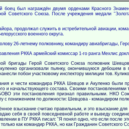
 боец был награждён двумя орденами Красного Знамени (
ой Советского Союза. После учреждения медали "Золота
йора, продолжал служить в истребительной авиации, кома
елорусского военного округа.
олову 26-летнему полковнику, командиру авиабригады, Гер
правления РККА армейский комиссар 1-го ранга Мехлис д
ной бригады Герой Советского Союза полковник Шевцо
куленко организовали пьянку, окончившуюся дебошем в 
нанесли побои участковому инспектору милиции тов. Кулико
ания и чести командира РККА Шевцов и Акуленко были п
ого и начальствующего состава. Своими постановлениями
 БОВО эти постановления признал правильными. НКО Со
ту с понижением по должности: Шевцова - командиром полк
ённое взыскание считаю правильным, и это взыскание для
даю себя в своей повседневной работе и выведу соединен
явлении в ПУ РККА писал: "Я понял одно, что если после эт
е только как командир РККА, но как Гражданин Советского С