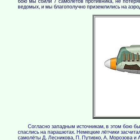
бою мы сбили 7 самолётов противника, не потеря
ведомых, и мы благополучно приземлились на аэродр
Согласно западным источникам, в этом бою был
спаслись на парашютах. Немецкие лётчики засчитал
самолёты Д. Лесникова, П. Путивко, А. Морозова и