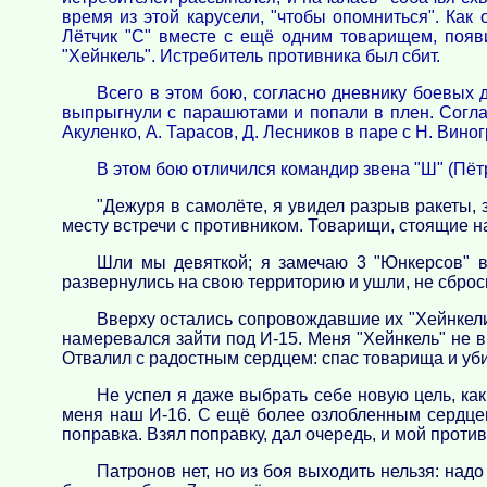
время из этой карусели, "чтобы опомниться". Как
Лётчик "С" вместе с ещё одним товарищем, появ
"Хейнкель". Истребитель противника был сбит.
Всего в этом бою, согласно дневнику боевых д
выпрыгнули с парашютами и попали в плен. Соглас
Акуленко, А. Тарасов, Д. Лесников в паре с Н. Вин
В этом бою отличился командир звена "Ш" (Пёт
"Дежуря в самолёте, я увидел разрыв ракеты, з
месту встречи с противником. Товарищи, стоящие н
Шли мы девяткой; я замечаю 3 "Юнкерсов" в
развернулись на свою территорию и ушли, не сброс
Вверху остались сопровождавшие их "Хейнкели
намеревался зайти под И-15. Меня "Хейнкель" не в
Отвалил с радостным сердцем: спас товарища и уб
Не успел я даже выбрать себе новую цель, как
меня наш И-16. С ещё более озлобленным сердцем 
поправка. Взял поправку, дал очередь, и мой проти
Патронов нет, но из боя выходить нельзя: над