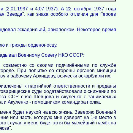
2.01.1937 и 4.07.1937). А 22 октября 1937 года
я Звезда", как знака особого отличия для Героев
ндовал эскадрильей, авиаполком. Некоторое время
ою и трижды орденоносцу.
окладывал Военному Совету НКО СССР:
в совместно со своими подчинёнными по службе
городе. При попытке со стороны органов милиции
ву и рабочему Архищеву, всячески оскорбляли их.
ривлечены к партийной ответственности и преданы
 товарищеские суды ходатайствовали о снижении по
юза ССР снял Шевцова и Акуленко с занимаемых
а и Акуленко - помощником командира полка.
 меня будет наукой на всю жизнь. Заверяю Военный
ие или часть, которую мне доверят, на 1-е место в
ого случая у меня будет хотя бы малейший намёк на
оюза".