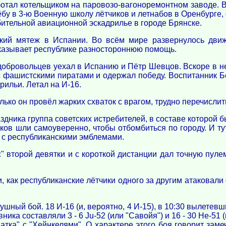
ботал котельщиком на паровозо-вагоноремонтном заводе. 
бу в 3-ю Военную школу лётчиков и летнабов в Оренбурге, 
бительной авиационной эскадрилье в городе Брянске.
кий мятеж в Испании. Во всём мире развернулось движ
оказывает республике разностороннюю помощь.
-добровольцев уехал в Испанию и Пётр Шевцов. Вскоре в 
фашистскими пиратами и одержал победу. Воспитанник Бел
рильи. Летал на И-16.
лько он провёл жарких схваток с врагом, трудно перечислит
аздника группа советских истребителей, в составе которой
в шли самоуверенно, чтобы отбомбиться по городу. И тут,
 с республиканскими эмблемами.
 второй девятки и с короткой дистанции дал точную пуле
как республиканские лётчики одного за другим атаковали 
ный бой. 18 И-16 (и, вероятно, 4 И-15), в 10:30 вылетевш
ника составляли 3 - 6 Ju-52 (или "Савойя") и 16 - 30 Не-51
атка" с "Хейнкелями". О характере этого боя говорит зам