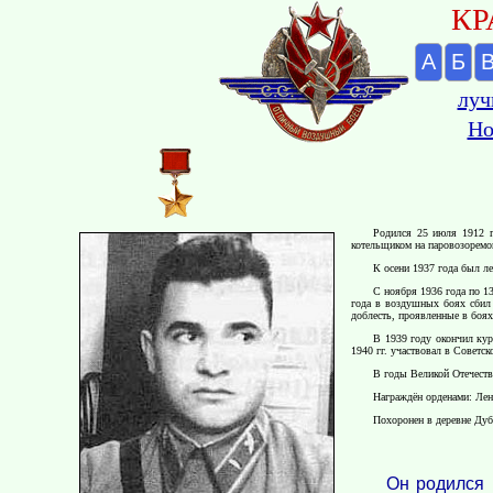
КР
А
Б
луч
Но
Родился 25 июля 1912 г
котельщиком на паровозоремо
К осени 1937 года был л
С ноября 1936 года по 13
года в воздушных боях сбил 
доблесть, проявленные в боях
В 1939 году окончил кур
1940 гг. участвовал в Советс
В годы Великой Отечеств
Награждён орденами: Лен
Похоронен в деревне Дубр
Он родился 