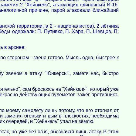
 заметил 2 "Хейнкеля", атакующих одиночный И-16.
аналогичной причине, парой атаковали ближайший
нской территории, а 2 - националистов), 2 лётчика
еды одержали: П. Путивко, П. Хара, П. Шевцов, П.
ь в архиве:
 по сторонам - звено готово. Мысль одна, быстрее к
 звеном в атаку. "Юнкерсы", заметя нас, быстро
тельно", сам бросаюсь на "Хейнкеля", который уже
прекрасно действующих пулемётов зажёг противника.
по моему самолёту лишь потому, что его отогнал от
и заметил огоньки и дым в плоскостях; необходима
их очередей, и "Хейнкель" упал на землю.
ак, но уже без огня, обозначая лишь атаку. В этом