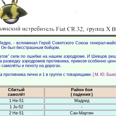
едро, - вспоминал Герой Советского Союза генерал-майор
. Он был бесстрашным бойцом.
иатов" сели по ошибке на нашем аэродроме. И Шевцов реш
на разведку аэродромов противника, привозя особенно це
 самолёты и пехоту на дорогах.
а противника лично и 1 в группе с товарищами.
[ М. Ю. Бык
Сбитый
Район боя
самолёт
( падения )
1 Не-51
Мадрид
1 Ju-52
-
2 Не-51
Сан-Мартин