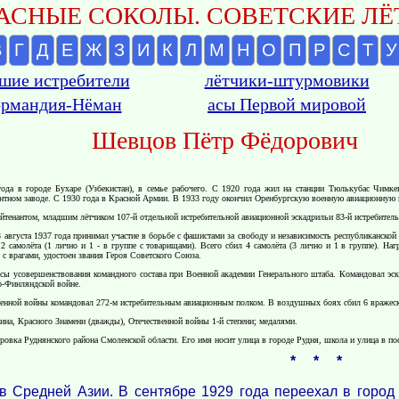
АСНЫЕ СОКОЛЫ. СОВЕТСКИЕ ЛЁТ
В
Г
Д
Е
Ж
З
И
К
Л
М
Н
О
П
Р
С
Т
У
шие истребители
лётчики-штурмовики
рмандия-Нёман
асы Первой мировой
Шевцов Пётр Фёдорович
ода в городе Бухаре (Узбекистан), в семье рабочего. С 1920 года жил на станции Тюлькубас Чимке
нтном заводе. С 1930 года в Красной Армии. В 1933 году окончил Оренбургскую военную авиационную 
ейтенантом, младшим лётчиком 107-й отдельной истребительной авиационной эскадрильи 83-й истребител
 августа 1937 года принимал участие в борьбе с фашистами за свободу и независимость республиканско
2 самолёта (1 лично и 1 - в группе с товарищами). Всего сбил 4 самолёта (3 лично и 1 в группе). Н
 с врагами, удостоен звания Героя Советского Союза.
сы усовершенствования командного состава при Военной академии Генерального штаба. Командовал эск
ко-Финляндской войне.
енной войны командовал 272-м истребительным авиационным полком. В воздушных боях сбил 6 вражеских
ина, Красного Знамени (дважды), Отечественной войны 1-й степени; медалями.
овка Руднянского района Смоленской области. Его имя носит улица в городе Рудня, школа и улица в по
* * *
в Средней Азии. В сентябре 1929 года переехал в город 