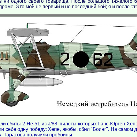
в ни одного своего товарища. После большого тяжёлого б
оме. Это мой не первый и не последний бой; я и после это
и сбиты 2 Не-51 из J/88, пилоты которых Ганс-Юрген Хепе
и себе одну победу: Хепе, якобы, сбил "Боинг". На самом д
 А. Тарасова получили пробоины.