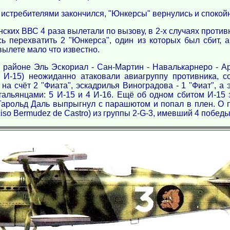
у истребителями закончился, "Юнкерсы" вернулись и спокой
нских ВВС 4 раза вылетали по вызову, в 2-х случаях проти
ь перехватить 2 "Юнкерса", один из которых был сбит,
ылете мало что известно.
районе Эль Эскориал - Сан-Мартин - Навалькарнеро - Ара
 И-15) неожиданно атаковали авиагруппу противника, с
на счёт 2 "Фиата", эскадрилья Виноградова - 1 "Фиат", а
тальянцами: 5 И-15 и 4 И-16. Ещё об одном сбитом И-15 
Гарольд Даль выпрыгнул с парашютом и попал в плен. О по
so Bermudez de Castro) из группы 2-G-3, имевший 4 победы