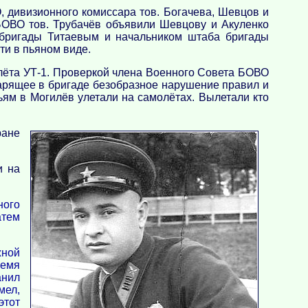
 дивизионного комиссара тов. Богачева, Шевцов и
БОВО тов. Трубачёв объявили Шевцову и Акуленко
 бригады Титаевым и начальником штаба бригады
ти в пьяном виде.
олёта УТ-1. Проверкой члена Военного Совета БОВО
царящее в бригаде безобразное нарушение правил и
ьям в Могилёв улетали на самолётах. Вылетали кто
ране
и на
ного
атем
жной
ремя
анил
мел,
этот