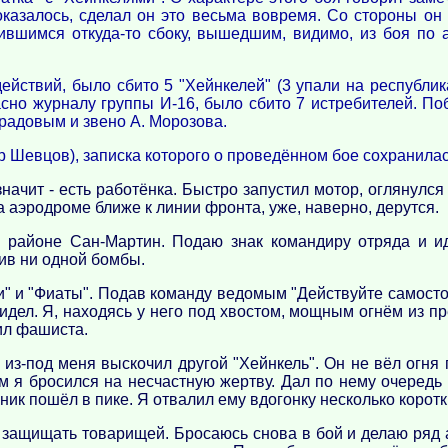
 оказалось, сделал он это весьма вовремя. Со стороны он
ившимся откуда-то сбоку, вышедшим, видимо, из боя по 
ействий, было сбито 5 "Хейнкелей" (3 упали на республика
но журналу группы И-16, было сбито 7 истребителей. Поб
оградовым и звено А. Морозова.
р Шевцов), записка которого о проведённом бое сохранилас
начит - есть работёнка. Быстро запустил мотор, оглянулся
а аэродроме ближе к линии фронта, уже, наверно, дерутся.
 районе Сан-Мартин. Подаю знак командиру отряда и иду
ив ни одной бомбы.
" и "Фиаты". Подав команду ведомым "Действуйте самостоя
идел. Я, находясь у него под хвостом, мощным огнём из 
ил фашиста.
 из-под меня выскочил другой "Хейнкель". Он не вёл огня 
я бросился на несчастную жертву. Дал по нему очередь 
вник пошёл в пике. Я отвалил ему вдогонку несколько коротк
о защищать товарищей. Бросаюсь снова в бой и делаю ряд ат