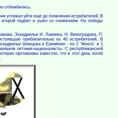
но отбомбились.
вник успевал уйти ещё до появления истребителей. В
 а второй подбит и ушёл со снижением. На победы
вака. Эскадрильи И. Лакеева, Н. Виноградова, П.
остоявшую приблизительно из 40 истребителей. В
 эскадрильи Шевцова и Еремёнко - по 2 "Фиата" и 1
заявили лётчики-националисты. С республиканской
терях противника известно, что в этот день погиб
.