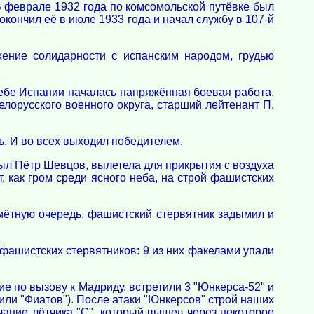
В феврале 1932 года по комсомольской путёвке был
окончил её в июле 1933 года и начал службу в 107-й
ение солидарности с испанским народом, грудью
небе Испании началась напряжённая боевая работа.
орусского военного округа, старший лейтенант П.
ь. И во всех выходил победителем.
 был Пётр Шевцов, вылетела для прикрытия с воздуха
 как гром среди ясного неба, на строй фашистских
мётную очередь, фашистский стервятник задымил и
фашистских стервятников: 9 из них факелами упали
ие по вызову к Мадриду, встретили 3 "Юнкерса-52" и
 (или "Фиатов"). После атаки "Юнкерсов" строй наших
ечание лётчика "С", который вышел через некоторое