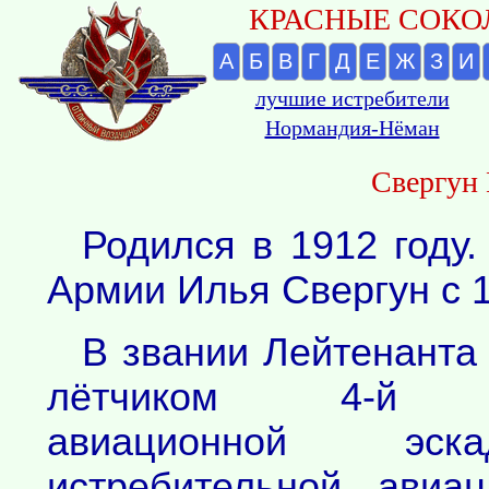
КРАСНЫЕ СОКОЛ
А
Б
В
Г
Д
Е
Ж
З
И
лучшие истребители
Нормандия-Нёман
Свергун
Родился в 1912 году.
Армии Илья Свергун с 1
В звании Лейтенант
лётчиком 4-й ис
авиационной эск
истребительной авиа