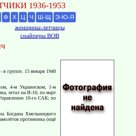
ЧИКИ 1936-1953
Ф
Х
Ц
Ч
Ш-Щ
Э-Ю-Я
женщины-летчицы
снайперы ВОВ
ич
 в группе. 15 января 1940
ом, 4-м Украинском, 1-м
ка, летал на И-16; по март
 Управлении 10-го САК; по
ена Богдана Хмельницкого
амолётов противника (ещё