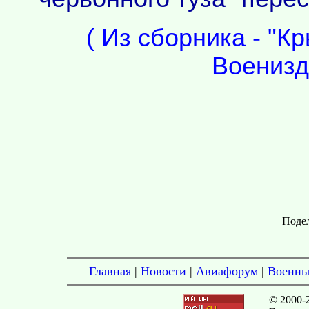
( Из сборника - "К
Военизда
Подел
Главная
|
Новости
|
Авиафорум
|
Военны
© 2000-