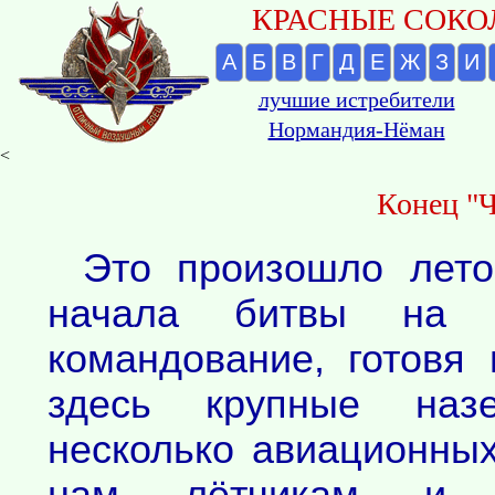
КРАСНЫЕ СОКОЛ
А
Б
В
Г
Д
Е
Ж
З
И
лучшие истребители
Нормандия-Нёман
<
Конец "Ч
Это произошло лето
начала битвы на К
командование, готовя 
здесь крупные наз
несколько авиационных
нам, лётчикам, и 