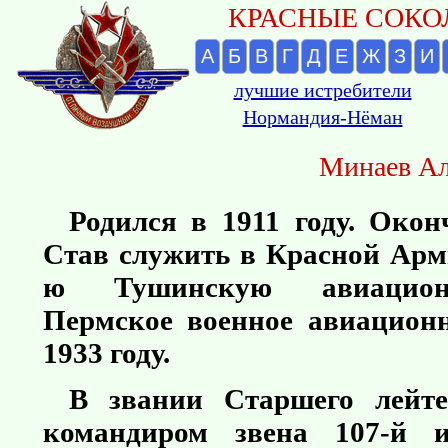
КРАСНЫЕ СОКОЛ
А
Б
В
Г
Д
Е
Ж
З
И
лучшие истребители
Нормандия-Нёман
Минаев Ал
Родился в 1911 году. Окон
Став служить в Красной Арм
ю Тушинскую авиацион
Пермское военное авиацион
1933 году.
В звании Старшего лейте
командиром звена 107-й и