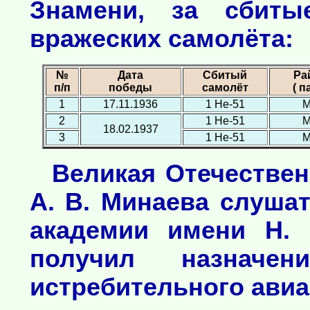
Знамени, за сбит
вражеских самолёта:
№
Дата
Сбитый
Ра
п/п
победы
самолёт
( п
1
17.11.1936
1 Не-51
М
2
1 Не-51
М
18.02.1937
3
1 Не-51
М
Великая Отечествен
А. В. Минаева слуша
академии имени Н. 
получил назначен
истребительного авиа