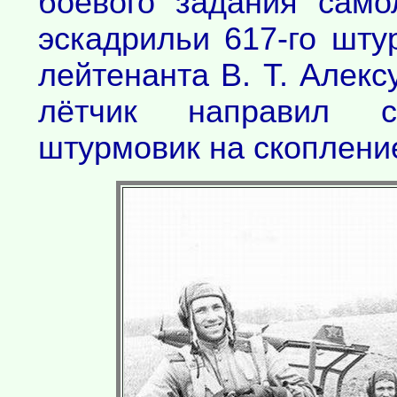
боевого задания само
эскадрильи 617-го шту
лейтенанта В. Т. Алек
лётчик направил 
штурмовик на скопление