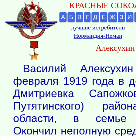
КРАСНЫЕ СОКОЛ
А
Б
В
Г
Д
Е
Ж
З
И
лучшие истребители
Нормандия-Нёман
Алексухин
Василий Алексухи
февраля 1919 года в 
Дмитриевка Сапожко
Путятинского) райо
области, в семье к
Окончил неполную сре