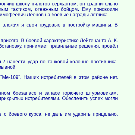
кончив школу пилотов сержантом, он сравнительно
елым тактиком, отважным бойцом. Ему присвоили
Тимофеевич Леонов на боевые награды лётчика.
зря вложил я свои трудовые в постройку машины. В
присяга. В боевой характеристике Лейтенанта А. К.
обстановку, принимает правильные решения, провёл
-2 нанести удар по танковой колонне противника.
зывной.
"Ме-109". Наших истребителей в этом районе нет.
нном боезапасе и запасе горючего штурмовикам,
прикрытых истребителями. Обеспечить успех могли
 с боевого курса, не дать им ударить прицельно.