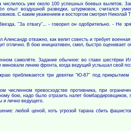
а числилось уже около 100 успешных боевых вылетов. За
ёл опыт воздушной разведки, штурмовок, считался ум
овиков. С каким уважением и восторгом смотрел Николай 
Звезда, "За отвагу"... - говорил он одобрительно. - Не 
л Александр отважно, как велит совесть и требует военная 
ит отлично. В бою инициативен, смел, быстро оценивает 
енном самолёте. Задание обычное: во главе шестёрки Ил
е миновали линию фронта, когда ведущий услышал свой по
у краю приближаются три девятки "Ю-87" под прикрытием 
м численном превосходстве противника, при ограниче
ому бою, надо было отразить налет бомбардировщиков, 
пы и лично ведущего.
шение: любой ценой, хоть угрозой тарана сбить фашистов