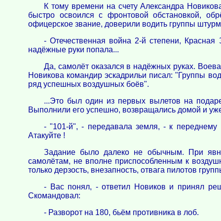
К тому времени на счету Александра Новиков
быстро освоился с фронтовой обстановкой, обр
офицерское звание, доверили водить группы штурм
- Отечественная война 2-й степени, Красная 
надёжные руки попала...
Да, самолёт оказался в надёжных руках. Воева
Новикова командир эскадрильи писал: "Группы вод
ряд успешных воздушных боёв".
...Это был один из первых вылетов на подар
Выполнили его успешно, возвращались домой и уж
- "101-й", - передавала земля, - к переднем
Атакуйте !
Задание было далеко не обычным. При явно
самолётам, не вполне приспособленным к воздушн
только дерзость, внезапность, отвага пилотов груп
- Вас понял, - ответил Новиков и принял ре
Скомандовал:
- Разворот на 180, бьём противника в лоб.