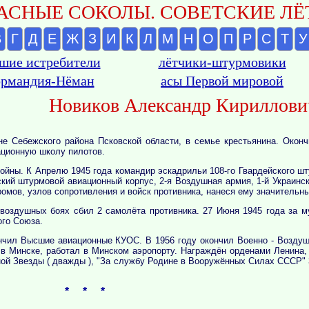
АСНЫЕ СОКОЛЫ. СОВЕТСКИЕ ЛЁТ
В
Г
Д
Е
Ж
З
И
К
Л
М
Н
О
П
Р
С
Т
У
шие истребители
лётчики-штурмовики
рмандия-Нёман
асы Первой мировой
Новиков Александр Кириллови
е Себежского района Псковской области, в семье крестьянина. Оконч
ационную школу пилотов.
ойны. К Апрелю 1945 года командир эскадрильи 108-го Гвардейского шт
ский штурмовой авиационный корпус, 2-я Воздушная армия, 1-й Украинск
омов, узлов сопротивления и войск противника, нанеся ему значительны
воздушных боях сбил 2 самолёта противника. 27 Июня 1945 года за м
ого Союза.
нчил Высшие авиационные КУОС. В 1956 году окончил Военно - Возду
л в Минске, работал в Минском аэропорту. Haграждён орденами Ленина,
ной Звезды ( дважды ), "За службу Родине в Вооружённых Силах СССР" 
* * *