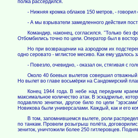
полка рассердился.
- Нижняя кромка облаков 150 метров, - говорил
- А мы взрыватели замедленного действия постав
Командир, наконец, согласился. "Только без ф
Отбомбились точно по цели. Оператор был в восто
Но при возвращении на аэродром их подстерег
одно серовато - мглистое месиво. Как ему удалось з
- Повезло, очевидно, - оказал он, стягивая с 
Около 40 боевых вылетов совершил отважный л
Но вылет во главе восьмёрки на Сандомирский пла
Конец 1944 года. В небе над передним краем 
максимальное количество атак. В эскадрилье, кото
подавляло зенитки, другое било по цели "эрэсами
Новикова были универсалами. Каждый, как и его к
В том, запомнившемся вылете, роли распредели
по танкам. Провели розыгрыш полёта, договорилис
зениток, уничтожили более 250 гитлеровцев. Подня