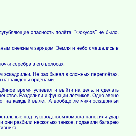
усугубляющие опасность полёта. "Фокусов" не было.
льным снежным зарядом. Земля и небо смешались в
точки серебра в его волосах.
м эскадрильи. Не раз бывал в сложных переплётах.
ли награждены орденами.
едённое время успевал и выйти на цель, и сделать
шенстве. Разделили и функции лётчиков. Одно эвено
но, на каждый вылет. А вообще лётчики эскадрильи
остальные под руководством комэска наносили удар
и они разбили несколько танков, подавили батарею
тивника.