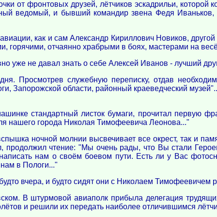
очки от фронтовых друзей, лётчиков эскадрильи, которой 
ый ведомый, и бывший командир звена Федя Иваньков, 
авиации, как и сам Александр Кириллович Новиков, другой 
и, горячими, отчаянно храбрыми в боях, мастерами на весё
вно уже не давал знать о себе Алексей Иванов - лучший дру
о дня. Просмотрев служебную переписку, отдав необходи
оги, Запорожской области, районный краеведческий музей".
машинке стандартный листок бумаги, прочитал первую фра
ля нашего города Николая Тимофеевича Леонова..."
вспышка ночной молнии высвечивает все окрест, так и па
, продолжил чтение: "Мы очень рады, что Вы стали Геро
написать нам о своём боевом пути. Есть ли у Вас фот
ам в Пологи..."
 будто вчера, и будто сидят они с Николаем Тимофеевичем ря
вском. В штурмовой авиаполк прибыла делегация трудящи
лётов и решили их передать наиболее отличившимся лётчи