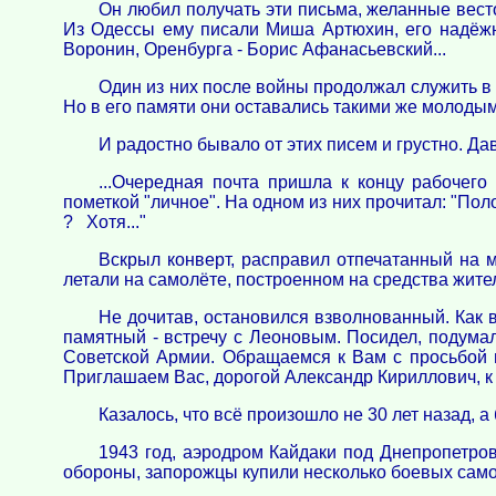
Он любил получать эти письма, желанные вест
Из Одессы ему писали Миша Артюхин, его надёжн
Воронин, Оренбурга - Борис Афанасьевский...
Один из них после войны продолжал служить в 
Но в его памяти они оставались такими же молодым
И радостно бывало от этих писем и грустно. Да
...Очередная почта пришла к концу рабочег
пометкой "личное". На одном из них прочитал: "Пол
? Хотя..."
Вскрыл конверт, расправил отпечатанный на 
летали на самолёте, построенном на средства жите
Не дочитав, остановился взволнованный. Как 
памятный - встречу с Леоновым. Посидел, подумал
Советской Армии. Обращаемся к Вам с просьбой 
Приглашаем Вас, дорогой Александр Кириллович, к н
Казалось, что всё произошло не 30 лет назад, а
1943 год, аэродром Кайдаки под Днепропетро
обороны, запорожцы купили несколько боевых само