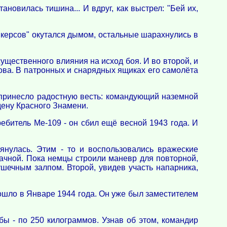
овилась тишина... И вдруг, как выстрел: "Бей их,
керсов" окутался дымом, остальные шарахнулись в
существенного влияния на исход боя. И во второй, и
ова. В патронных и снарядных ящиках его самолёта
 принесло радостную весть: командующий наземной
дену Красного Знамени.
ебитель Ме-109 - он сбил ещё весной 1943 года. И
тянулась. Этим - то и воспользовались вражеские
ачной. Пока немцы строили маневр для повторной,
шечным залпом. Второй, увидев участь напарника,
шло в Январе 1944 года. Он уже был заместителем
ы - по 250 килограммов. Узнав об этом, командир