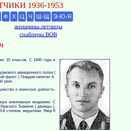
ЧИКИ 1936-1953
Ф
Х
Ц
Ч
Ш-Щ
Э-Ю-Я
женщины-летчицы
снайперы ВОВ
ч
ил 10 классов. С 1940 года в
урмового авиационного полка (
ий фронт ) Гвардии капитан А.
й урон.
ужество и воинскую доблесть,
шную инженерную академию. С
 Красного Знамени ( дважды ),
3-й степени, медалями. Умер 8