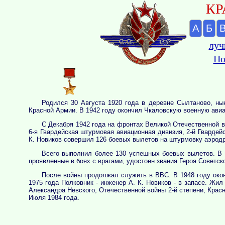
КР
А
Б
луч
Но
Родился 30 Августа 1920 года в деревне Сылтаново, нын
Красной Армии. В 1942 году окончил Чкаловскую военную ави
С Декабря 1942 года на фронтах Великой Отечественной в
6-я Гвардейская штурмовая авиационная дивизия, 2-й Гвардей
К. Новиков совершил 126 боевых вылетов на штурмовку аэродр
Всего выполнил более 130 успешных боевых вылетов. В 
проявленные в боях с врагами, удостоен звания Героя Советск
После войны продолжал служить в ВВС. В 1948 году око
1975 года Полковник - инженер А. К. Новиков - в запасе. Жи
Александра Невского, Отечественной войны 2-й степени, Крас
Июля 1984 года.