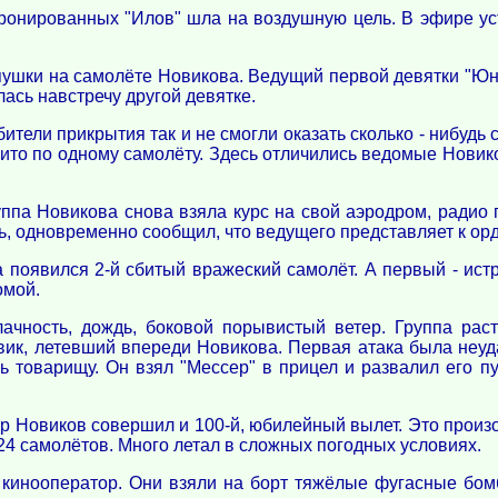
онированных "Илов" шла на воздушную цель. В эфире устан
пушки на самолёте Новикова. Ведущий первой девятки "Юн
ась навстречу другой девятке.
ители прикрытия так и не смогли оказать сколько - нибудь 
ито по одному самолёту. Здесь отличились ведомые Новик
уппа Новикова снова взяла курс на свой аэродром, радио
ь, одновременно сообщил, что ведущего представляет к ор
 появился 2-й сбитый вражеский самолёт. А первый - истр
омой.
лачность, дождь, боковой порывистый ветер. Группа рас
вик, летевший впереди Новикова. Первая атака была неуд
 товарищу. Он взял "Мессер" в прицел и развалил его пу
 Новиков совершил и 100-й, юбилейный вылет. Это произо
24 самолётов. Много летал в сложных погодных условиях.
 кинооператор. Они взяли на борт тяжёлые фугасные бомб