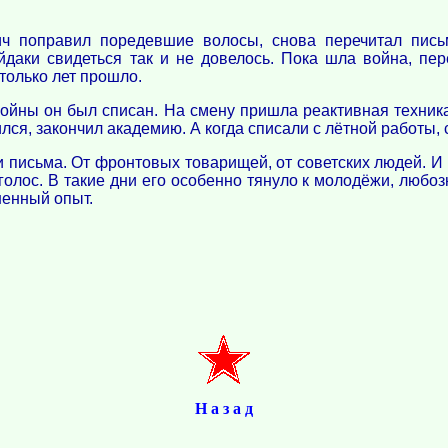
ич поправил поредевшие волосы, снова перечитал пи
йдаки свидеться так и не довелось. Пока шла война, пер
только лет прошло.
йны он был списан. На смену пришла реактивная техника
илcя, закончил академию. А когда списали с лётной работы
и письма. От фронтовых товарищей, от советских людей. И 
 голос. В такие дни его особенно тянуло к молодёжи, любо
ненный опыт.
Н а з а д