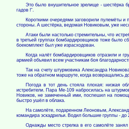
Это было внушительное зрелище - шестёрка бр
гадов !".
Короткими очередями заговорили пулемёты и 
стороны. А шестёрка, ведомая Новиковым, уже несл
Атаки были настолько стремительны, что истреб
в третьей группах бомбардировщиков тоже было сб
боекомплект был уже израсходован.
Когда налёт бомбардировщиков отразили и гр
армией объявил всем участникам боя благодарност
Так на счету штурмовика Александра Новикова
тоже на обратном маршруте, когда возвращались д
Погода в тот день стояла плохая: низкая об
истребители. Пара Ме-109 набросилась на штурмо
Новиков, не замеченный ими, поспешил на помощь
быстро ушёл в облака.
На самолёте, подаренном Леоновым, Александр
командира эскадрильи. Водил большие группы - до 
Однажды место стрелка в его самолёте занял