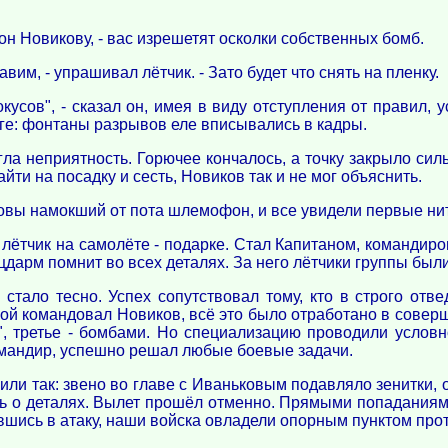
 он Новикову, - вас изрешетят осколки собственных бомб.
им, - упрашивал лётчик. - Зато будет что снять на пленку.
окусов", - сказал он, имея в виду отступления от правил, 
рге: фонтаны разрывов еле вписывались в кадры.
ла неприятность. Горючее кончалось, а точку закрыло си
айти на посадку и сесть, Новиков так и не мог объяснить.
головы намокший от пота шлемофон, и все увидели первые ни
ётчик на самолёте - подарке. Стал Капитаном, командиро
цдарм помнит во всех деталях. За него лётчики группы бы
стало тесно. Успех сопутствовал тому, кто в строго отв
рой командовал Новиков, всё это было отработано в совер
", третье - бомбами. Но специализацию проводили услов
омандир, успешно решал любые боевые задачи.
ли так: звено во главе с Иваньковым подавляло зенитки, 
ь о деталях. Вылет прошёл отменно. Прямыми попаданиям
вшись в атаку, наши войска овладели опорным пунктом про