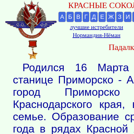
КРАСНЫЕ СОКОЛ
А
Б
В
Г
Д
Е
Ж
З
И
лучшие истребители
Нормандия-Нёман
Падалк
Родился 16 Марта
станице Приморско - А
город Приморско
Краснодарского края, 
семье. Образование с
года в рядах Красной