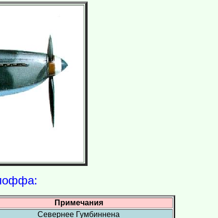
глоффа:
Примечания
Севернее Гумбиннена