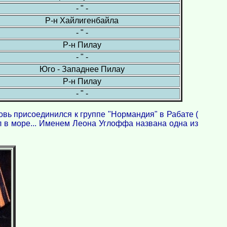
- " -
Р-н Хайлигенбайла
- " -
Р-н Пилау
- " -
Юго - Западнее Пилау
Р-н Пилау
- " -
новь присоединился к группе "Нормандия" в Рабате (
л в море... Именем Леона Углоффа названа одна из