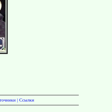
точники
|
Ссылки