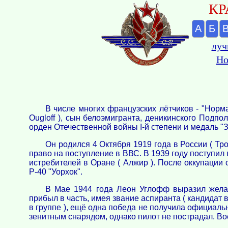
КР
А
Б
луч
Но
В числе многих французских лётчиков - "Норм
Ougloff ), сын белоэмигранта, деникинского Подп
орден Отечественной войны I-й степени и медаль "З
Он родился 4 Октября 1919 года в России ( Тр
право на поступление в ВВС. В 1939 году поступил
истребителей в Оране ( Алжир ). После оккупации 
Р-40 "Уорхок".
В Мае 1944 года Леон Углофф выразил желан
прибыл в часть, имея звание аспиранта ( кандидат в
в группе ), ещё одна победа не получила официаль
зенитным снарядом, однако пилот не пострадал. Во