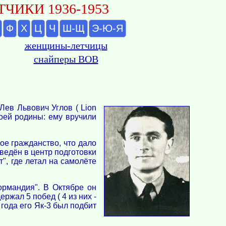
ЧИКИ 1936-1953
Ф
Х
Ц
Ч
Ш-Щ
Э-Ю-Я
женщины-летчицы
снайперы ВОВ
Лев Львович Углов ( Lion
воей родины: ему вручили
ое гражданство, что дало
ведён в центр подготовки
", где летал на самолёте
ормандия". В Октябре он
ржал 5 побед ( 4 из них -
года его Як-3 был подбит