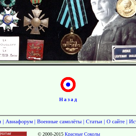
Н а з а д
и
|
Авиафорум
|
Военные самолёты
|
Статьи
|
О сайте
|
Ис
© 2000-2015
Красные Соколы