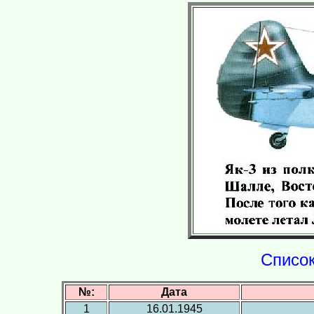
Список
№:
Дата
1
16.01.1945