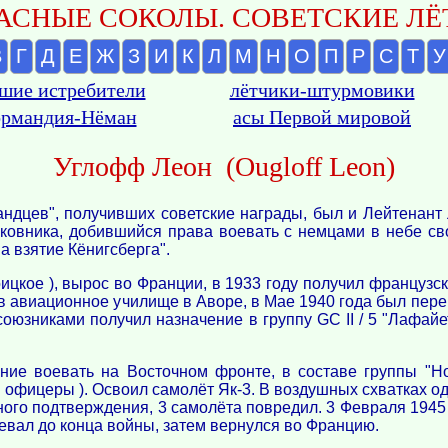
АСНЫЕ СОКОЛЫ. СОВЕТСКИЕ ЛЁТ
В
Г
Д
Е
Ж
З
И
К
Л
М
Н
О
П
Р
С
Т
У
шие истребители
лётчики-штурмовики
рмандия-Нёман
асы Первой мировой
Углофф Леон (Ougloff Leon)
андцев", получивших советские награды, был и Лейтенант 
олковника, добившийся права воевать с немцами в небе с
а взятие Кёнигсберга".
оицкое ), вырос во Франции, в 1933 году получил французск
 в авиационное училище в Аворе, в Мае 1940 года был пере
союзниками получил назначение в группу GC II / 5 "Лафайет
ие воевать на Восточном фронте, в составе группы "Н
 офицеры ). Освоил самолёт Як-3. В воздушных схватках оде
ного подтверждения, 3 самолёта повредил. 3 Февраля 1945 
евал до конца войны, затем вернулся во Францию.