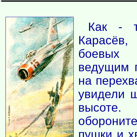
Как - 
Карасёв,
боевых 
ведущим 
на перехв
увидели ш
высоте
обороните
пушки и х