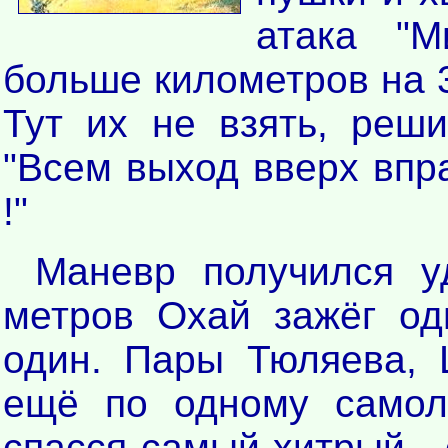
атака "М
больше километров на 3
Тут их не взять, реш
"Всем выход вверх впр
!"
Маневр получился у
метров Охай зажёг од
один. Пары Тюляева, 
ещё по одному самолё
спасся самый хитрый -