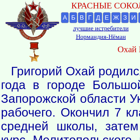
КРАСНЫЕ СОКОЛ
А
Б
В
Г
Д
Е
Ж
З
И
лучшие истребители
Нормандия-Нёман
Охай 
Григорий Охай родилс
года в городе Большо
Запорожской области У
рабочего. Окончил 7 к
средней школы, зате
курс Мелитопольского 