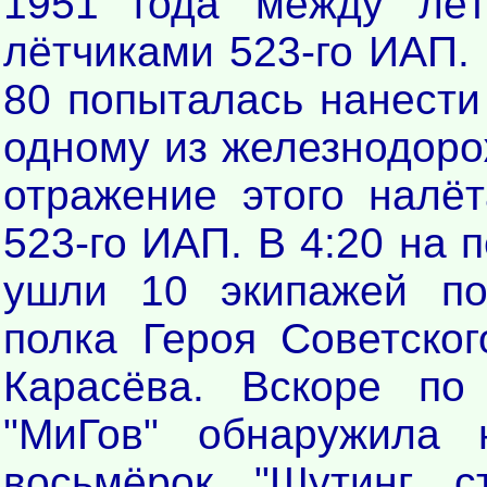
1951 года между лё
лётчиками 523-го ИАП. 
80 попыталась нанести
одному из железнодоро
отражение этого налё
523-го ИАП. В 4:20 на 
ушли 10 экипажей по
полка Героя Советско
Карасёва. Вскоре по
"МиГов" обнаружила 
восьмёрок "Шутинг с