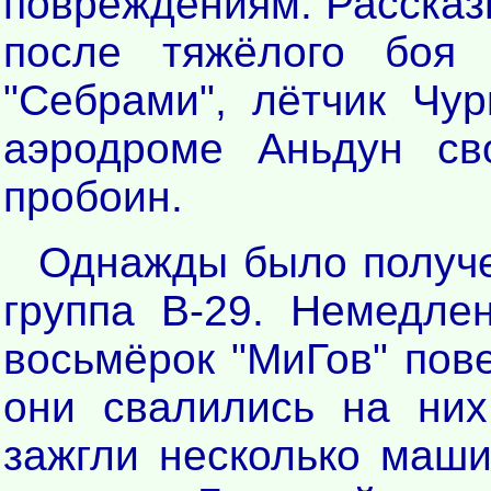
повреждениям. Рассказы
после тяжёлого боя
"Себрами", лётчик Чу
аэродроме Аньдун с
пробоин.
Однажды было получе
группа В-29. Немедл
восьмёрок "МиГов" пове
они свалились на них
зажгли несколько маш