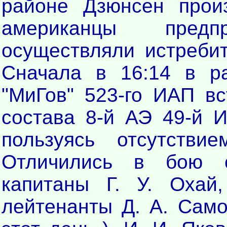
районе Дзюнсен прои
американцы предп
осуществляли истреби
Сначала в 16:14 в р
"МиГов" 523-го ИАП вс
состава 8-й АЭ 49-й 
пользуясь отсутстви
Отличились в бою с
капитаны Г. У. Охай
лейтенанты Д. А. Само