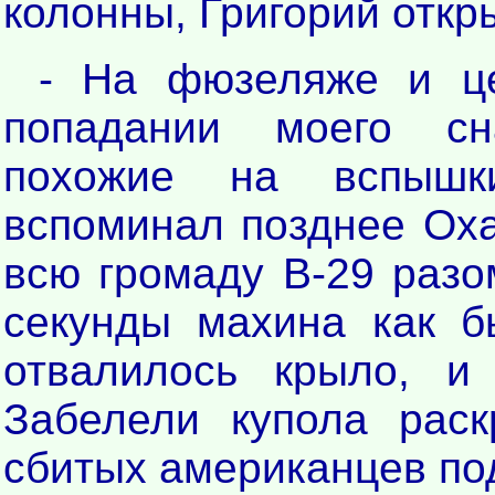
колонны, Григорий откр
- На фюзеляже и це
попадании моего сн
похожие на вспышк
вспоминал позднее Оха
всю громаду В-29 раз
секунды махина как б
отвалилось крыло, и
Забелели купола рас
сбитых американцев по