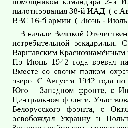
помощником командира 2-й И
пилотирования 38-й ИАД ( с Ав
ВВС 16-й армии ( Июнь - Июль 1
В начале Великой Отечестве
истребительной эскадрильи. 
Варшавским Краснознамённым 
По Июнь 1942 года воевал на
Вместе со своим полком охра
озеро. С Августа 1942 года по
Юго - Западном фронте, с Ию
Центральном фронте. Участвова
Белорусского фронта, с Окт
освобождал Украину и Польш
Закончил войну командиром ав