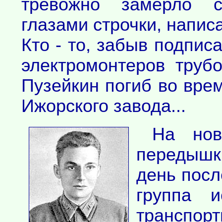
тревожно замерло с
глазами строчки, напи
Кто - то, забыв подпис
электромонтеров труб
Пузейкин погиб во вре
Ижорского завода...
На нов
передыш
день посл
группа и
транспор