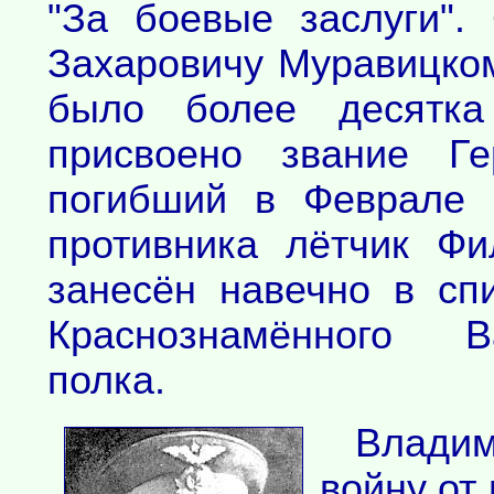
"За боевые заслуги".
Захаровичу Муравицком
было более десятка
присвоено звание Ге
погибший в Феврале 
противника лётчик Ф
занесён навечно в спи
Краснознамённого В
полка.
Влади
войну от 