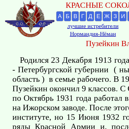
КРАСНЫЕ СОКОЛ
А
Б
В
Г
Д
Е
Ж
З
И
лучшие истребители
Нормандия-Нёман
Пузейкин В
Родился 23 Декабря 1913 год
- Петербургской губернии ( н
область ) в семье рабочего. В 
Пузейкин окончил 9 классов. С 
по Октябрь 1931 года работал 
на Ижорском заводе. После этог
институте, но 15 Июня 1932 г
ряды Красной Армии и, посл