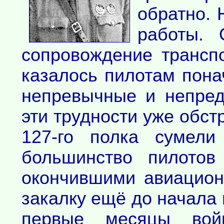
обратно. 
работы. 
сопровождение транспо
казалось пилотам пона
непревычные и непред
эти трудности уже обс
127-го полка сумели
большинство пилотов
окончившими авиацио
закалку ещё до начала
первые месяцы вой